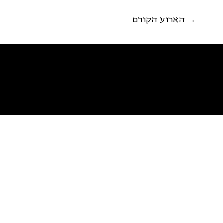
הארוע הקודם →
פ
א
ל