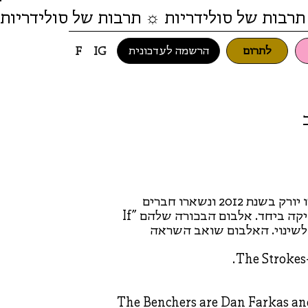
תרבות של סולידריות ☼ תרבות של סולידריות
לתרום
הרשמה לעדכונית
F
IG
 ערב
הבנצ׳רס הם דן אהרון פרקש ונתן שוטנפלס. הם נפגשו בניו יורק בשנת 2012 ונשארו חברים
קרובים, מאז הם הספיקו לחזור לתל אביב והחלו ליצור מוזיקה ביחד. אלבום הבכורה שלהם "If
קקות לשינוי. האלבום שואב השראה
The Benchers are Dan Farkas an