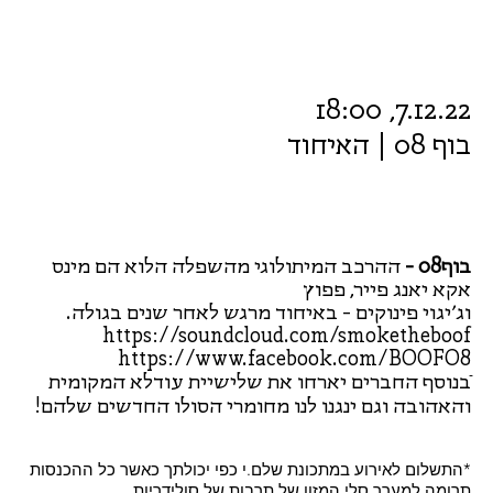
7.12.22, 18:00
בוף 08 | האיחוד
בוף08 -
ההרכב המיתולוגי מהשפלה הלוא הם מינס
אקא יאנג פייר, פפוץ
וג׳יגוי פינוקים - באיחוד מרגש לאחר שנים בגולה.
https://soundcloud.com/smoketheboof
https://www.facebook.com/BOOFO8
ֿבנוסף החברים יארחו את שלישיית עודלא המקומית
והאהובה וגם ינגנו לנו מחומרי הסולו החדשים שלהם!
*התשלום לאירוע במתכונת שלם.י כפי יכולתך כאשר כל ההכנסות
תרומה למערך סלי המזון של תרבות של סולידריות.