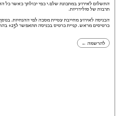
התשלום לאירוע במתכונת שלם.י כפי יכולתך כאשר כל הה
תרבות של סולידריות.
כרטיסים מראש. קניית כרטיס בכניסה תתאפשר ל23+ בהתאם לבית רומנו.
← להרשמה