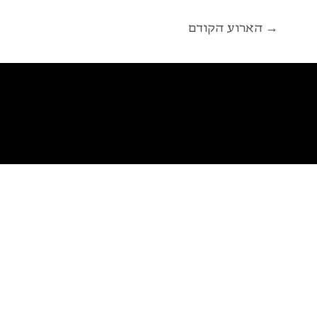
הארוע הקודם →
פ
א
ל