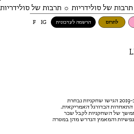
תרבות של סולידריות ☼ תרבות של סולידריות
לתרום
הרשמה לעדכונית
F
IG
L
שלושה חודשים לפני תחרות גביע העולם בכדורגל נשים ב-2019 הגישו שחקניות נבחרת
ד התאחדות הכדורגל האמריקאית.
תמשך של השחקניות לקבל שכר
הנפשיות והמאמץ הנדרש מהן במטרה