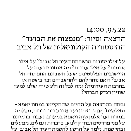
9.5.22, 14:00
הרצאה וסיור: ״מנפצות את הבועה״
ההיסטוריה הקולוניאלית של תל אביב
על אילו יסודות מושתתת העיר תל אביב? על אילו
אדמות? על אילו ערכים? מה אנחנו יודעות על
היישובים הפלסטינים שעל חשבונם התפתחה תל
אביב? האם נותר להם ולתושביהם זכר בשטח או
בתרבות העירונית? ומה לכל זה ולעשייה שלנו למען
שוויון וצדק חברתי?
נפתח בהרצאה על החיים שהתקיימו במחוז יאפא -
מאלשֵיח' מֻוַנִּס בצפון ועד אַבּוּ כַּבִּיר בדרום, מסַלַמה
במזרח ועד אלמַנְשִיָה ויאפא במערב. נעבור בדמיוננו
על פני פרדסים ובתי קולנוע, כרכרות וגמלים, מפעלים
ובתי קפה. נלמד על הרקע להקמת העיר תל אביב, על