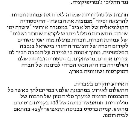
נגד תהליכי ג'נטריפיקציה.
תרבות של סולידריות שמחה לארח את עמותת זוכרות
להרצאה וסיור “מנפצות את הבועה - ההיסטוריה
הקולוניאלית של תל אביב" במסגרת אירועי "עשרת ימי
שיבה: מחשבות מסלול מחדש לקראת שחרור ושלום"
של עמותת זוכרות. זוכרות פועלת מזה שני עשורים
לקידום הכרה של הציבור היהודי בישראל בנכבה
הפלסטינית, מתוך אמונה כי למידה על הנכבה תכיר לנו
צדדים אחרים, מושתקים, בהיסטוריה ובזהות שלנו
ושלמידה כזו היא תנאי הכרחי לכינונה של חברה
דמוקרטית ושוויונית בארץ.
האירוע יתקיים בעברית.
התשלום לאירוע במתכונת שלם.י כפי יכולתך כאשר כל
ההכנסות תרומה למערך סלי המזון של תרבות של
סולידריות. תתאפשר כניסה של 18+ בקניית כרטיסים
מראש. קניית כרטיס בכניסה תתאפשר ל23+ בהתאם
לבית רומנו.