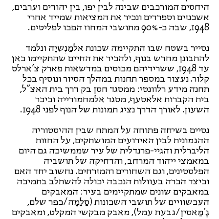
היחסים המורכבים שבינה לבין יפו, בין יהודים וערבים,
אשכנזים וספרדים ונכיר את המציאות שמייד אחרי
1948, שבה כ-90% מתושבי המחוז הפכו לפליטים.
נסייר בשטח שבו התקיימה שכונת אלמַנְשִיָה ונלמד
להתבונן מחדש בנוף, ולהכיר את החיים שהתקיימו כאן
עד 1948, ששרידיהם מכוסים במדשאות פארק צ'ארלס
קלור. נעצור במספר תחנות במהלך הסיור ונוסיף בכל
תחנה מידע רלוונטי: ממסגד חסן בק דרך בית האצ"ל,
בית הקברות אלאסעף, מסגד אלמחמודייה וכיכר
השעון. לאורך הדרך נציג תמונות של הנוף לפני 1948.
נסיים בשיחה פתוחה על המתח שבין ההיסטוריה
ההגמונית לבין האירועים המושתקים, על החזות
הליברלית והגיי-פרנדלית של עיר שממשיכה גם היום
במאמצי ייהוד המרחב, והדחיקה של תושביה
הפלסטינים, וגם השחורים והמזרחים. נחשוב יחד האם
וכיצד הכרה בעוולות הנכבה יכולה להשתלב בתמיכה
במאבקים שונים שמתקיימים בעיר: המאבקים
העכשוויים של תושבי השכונות (סַלַמָה/כפר שלם,
גָ'מַּאסין/גבעת עמל), מאבק מבקשי המקלט, ומאבקים