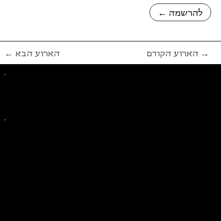
← להרשמה
הארוע הקודם →
← הארוע הבא
פייסבוק
אינסטגרם
ליצירת קשר בנושאים כלליים
ליצירת קשר בנוגע לבית של סולידריות