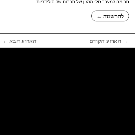
תרומה למערך סלי המזון של תרבות של סולידריות.
← להרשמה
הארוע הקודם →
← הארוע הבא
פייסבוק
אינסטגרם
ליצירת קשר בנושאים כלליים
ליצירת קשר בנוגע לבית של סולידריות