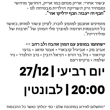
עשור אחרי: אריק מנחם כמו אריק, החושך מוחשי
ומפחיד ורק השריקה הילדית מבטיחה לנו -
"תכף זה יעבור. תכף ידליקו אור".
מזמינים אתכםן למופע לזכרו, לציון עשור למותו, כאשר
כל ההכנסות תרומה למערך סלי המזון של "תרבות של
סולידריות".
ישתתפו במופע עם המון אהבה ולב רחב >>
אביב פק • אביגיל קובארי • אבנר טואג • בועז
קרואזר • גיל בר הדס • דניאל רובין • נדב הולנדר • ניר
שלמה • נרקיס רעם
יום רביעי | 27/12
20:00 | לבונטין
*התשלום לאירוע במתכונת שלם.י כפי יכולתך כאשר כל ההכנסות