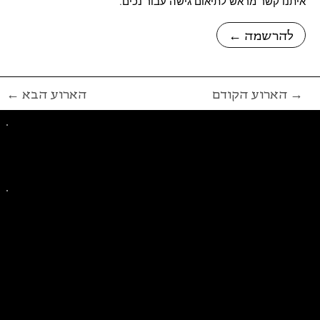
איתנו קשר מראש לתיאום גישה עבור נכים.
← להרשמה
הארוע הקודם →
← הארוע הבא
פייסבוק
אינסטגרם
ליצירת קשר בנושאים כלליים
ליצירת קשר בנוגע לבית של סולידריות