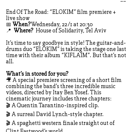
End Of The Road: “ELOKIM” film premiere +
live show
📅
When?
Wednesday, 22/1 at 20:30
📍
Where?
House of Solidarity, Tel Aviv
It’s time to say goodbye in style! The guitar-and-
drums duo “ELOKIM” is taking the stage one last
time with their album “KIFLAIM”. But that’s not
all.
What’s in stored for you?
🎥 A special premiere screening of a short film
combining the band’s three incredible music
videos, directed by Itay Ben Yosef. This
cinematic journey includes three chapters:
🎬 A Quentin Tarantino-inspired clip.
🎬 A surreal David Lynch-style chapter.
🎬 A spaghetti western finale straight out of
Clint Eastwood’s world.