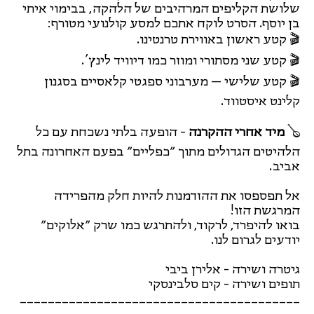
שלושת הקליפים המרהיבים של הלהקה, בבימוי איתי
בן יוסף. הסרט לוקח אתכם למסע קולנועי מטורף:
🎬 קטע ראשון באווירת טרנטינו.
🎬 קטע שני מסתורי ומוזר כמו דיוויד לינץ’.
🎬 קטע שלישי – מערבוני ספגטי קלאסיים בסגנון
קלינט איסטווד.
🪕
מיד אחרי ההקרנה
- הופעה בלתי נשכחת עם כל
הלהיטים הגדולים מתוך ״כפליים״ בפעם האחרונה בתל
אביב.
אל תפספסו את ההזדמנות להיות חלק מהפרידה
המרגשת הזו!
בואו להיפרד, לרקוד, ולהתרגש כמו שרק ״אלוקים״
יודעים לגרום לנו.
גיטרה ושירה - אלירן ביבי
תופים ושירה - קים סלבינסקי
________________________________________
__