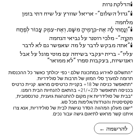
🕯️הדלקת נרות
🕯️"גדול השלום"- אריאל שוורץ על שיח דתי בזמן
מלחמה
🕯️"וְנָתַתִּי לָהּ אֶת-כְּרָמֶיהָ מִשָּׁם, וְאֶת-עֵמֶק עָכוֹר לְפֶתַח
תִּקְוָה"- מלכי רוטנר על נביאי הנחמה
🕯️"אתה מבקש לדבר על מה שאפשר גם לא לדבר
עליו"- ברית יעקבי בשיחה עם מוטי פוגל על אבל
ואנושיות, בעקבות ספרו "לא ממואר"
*התשלום לאירוע במתכונת שלם.י כפי יכולתך כאשר כל ההכנסות
תרומה למערך סלי המזון של תרבות של סולידריות.
*תתאפשר כניסה של 18+ בקניית כרטיסים מראש. קניית כרטיס
בכניסה תתאפשר ל23+/21+ בהתאם להנחיות הבית רומנו.
*בבית של סולידריות אין מקום להתנהגות גזענית, טרנספובית,
סקסיסטית והטרדות/אלימות מכל סוג.
*ישנו מעלון המהווה הסדר נגישות לבית של סולידריות, אנא צרו
איתנו קשר מראש לתיאום גישה עבור נכים.
← להרשמה