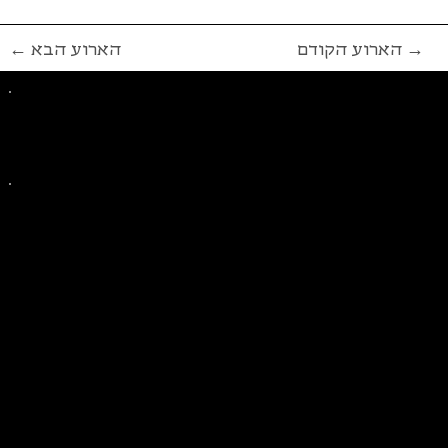
הארוע הקודם →
← הארוע הבא
פייסבוק
אינסטגרם
ליצירת קשר בנושאים כלליים
ליצירת קשר בנוגע לבית של סולידריות