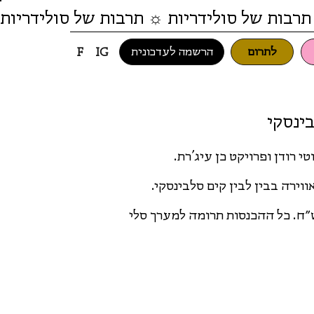
תרבות של סולידריות ☼ תרבות של סולידריות
לתרום
הרשמה לעדכונית
F
IG
בינסקי
י רודן ופרויקט כן עיג'רת.
וירה בבין לבין קים סלבינסקי.
ם לאירוע במתכונת שלם.י כפי יכולתך, החל מ-15 ש״ח. כל ההכנסות תרומה למערך סלי