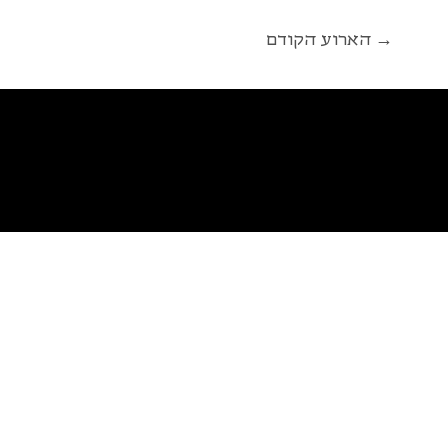
הארוע הקודם →
פ
א
ל