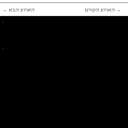
הארוע הקודם →
← הארוע הבא
פייסבוק
אינסטגרם
ליצירת קשר בנושאים כלליים
ליצירת קשר בנוגע לבית של סולידריות