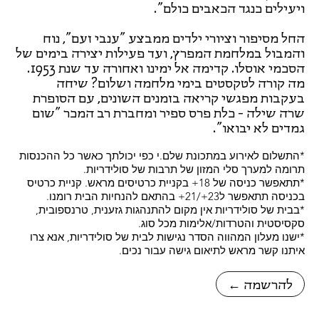
ויעילים כנגד הכאבים כולם".
החל מסיפור וציורי ילדים ממבצע "ענבי זעם", נוח
והמבול במלחמת המפרץ, ועד פעילות יצירה בימים של
הסכמי אוסלו. קדימה אל ימינו ואחורה עד שנת 1953.
מה קורה לטקסטים בימי מלחמה ושלום? שיחה
בעקבות מפגשי קריאה בזמנים השונים, עם הסופרת
שרה שילה - כלת פרס ספיר ומחברת רב המכר "שום
גמדים לא יבואו".
*התשלום לאירוע במתכונת שלם.י כפי יכולתך כאשר כל ההכנסות
תרומה למערך סלי המזון של תרבות של סולידריות.
*תתאפשר כניסה של 18+ בקניית כרטיסים מראש. קניית כרטיס
בכניסה תתאפשר ל23+/21+ בהתאם להנחיות הבית רומנו.
*בבית של סולידריות אין מקום להתנהגות גזענית, טרנספובית,
סקסיסטית והטרדות/אלימות מכל סוג.
*ישנו מעלון המהווה הסדר נגישות לבית של סולידריות, אנא צרו
איתנו קשר מראש לתיאום גישה עבור נכים.
← להרשמה