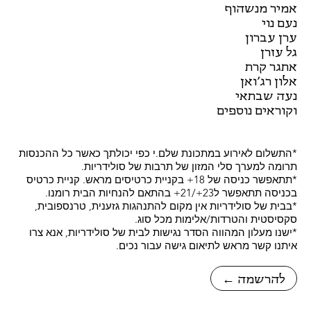
אמיר מנשהוף
נעם נוי
ערן עברון
גל עזרן
אתגר קרת
אלון רג׳ואן
נעה שבתאי
וקוראים נוספים
*התשלום לאירוע במתכונת שלם.י כפי יכולתך כאשר כל ההכנסות
תרומה למערך סלי המזון של תרבות של סולידריות.
*תתאפשר כניסה של 18+ בקניית כרטיסים מראש. קניית כרטיס
בכניסה תתאפשר ל23+/21+ בהתאם להנחיות הבית רומנו.
*בבית של סולידריות אין מקום להתנהגות גזענית, טרנספובית,
סקסיסטית והטרדות/אלימות מכל סוג.
*ישנו מעלון המהווה הסדר נגישות לבית של סולידריות, אנא צרו
איתנו קשר מראש לתיאום גישה עבור נכים.
← להרשמה