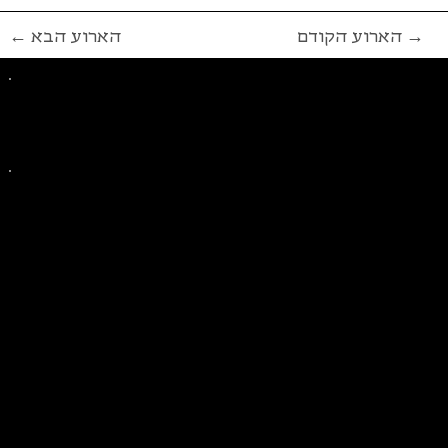
הארוע הקודם →
← הארוע הבא
פייסבוק
אינסטגרם
ליצירת קשר בנושאים כלליים
ליצירת קשר בנוגע לבית של סולידריות