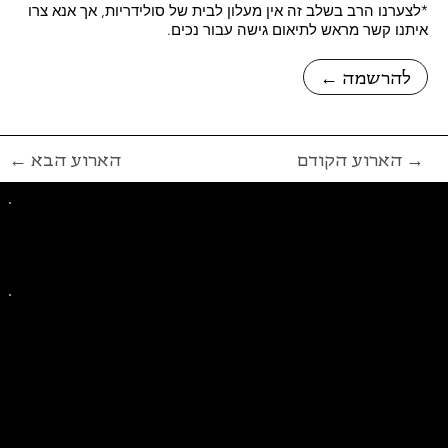
*לצערנו הרב בשלב זה אין מעלון לבית של סולידריות, אך אנא צרו
איתנו קשר מראש לתיאום גישה עבור נכים.
← להרשמה
הארוע הקודם →
← הארוע הבא
פייסבוק
אינסטגרם
ליצירת קשר בנושאים כלליים