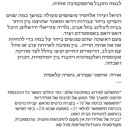
לבמה ותקבל פרספקטיבה אחרת.
דניאל ועידו אלחסיד משתפים פעולה במשך כמה שנים
והפיקו ביחד עבודות וידאו וסאונד שהוצגו בין היתר
בבית ליבלינג בתל אביב, גלריה עזריאלי ירושלים, היכל
האט האם באמסטרדם ועוד.
פעם ראשונה שהם נפגשים ביחד על במה כדי להחיות
את את אותה חוייה. בין מסיבה לארוחת ערב או טיול
עם הכלב, הדימויים החיים ינועו בחלל לצד מוזיקה
אקוסטית ואלקטרונית ויחברו בין יומיומיות, זיכרון
ושכחה.
אורח: איתמר שפירא, גיטרה קלאסית
….
*התשלום לאירוע במתכונת שלם.י כפי יכולתך כאשר כל ההכנסות
תרומה למערך סלי המזון של תרבות של סולידריות.
*תתאפשר כניסה של 18+ בקניית כרטיס מראש. קניית כרטיס
בכניסה תתאפשר לגילאי 21+ באמצע שבוע ו23+ בימי חמישי
בהתאם להנחיות הבית רומנו.
*בבית של סולידריות אין מקום להתנהגות גזענית, טרנספובית,
סקסיסטית והטרדות/אלימות מכל סוג.