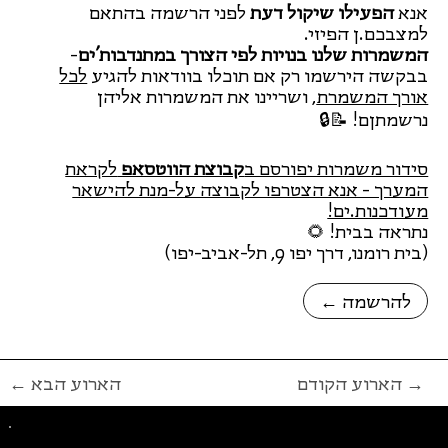
אנא
הפעילו שיקול דעת
לפני הרשמה בהתאם
למצבכם.ן הפיזי.
המשמרות שלנו בנויות לפי הצורך במתנדבות'ים
-
בבקשה הירשמו רק אם תוכלו בוודאות להגיע
לכל
אורך המשמרת
, ושריינו את המשמרות אליהן
נרשמתןם! 📝🔒
סידור משמרות יפורסם ב
קבוצת הווטסאפ
לקראת
המערך - אנא הצטרפו לקבוצה על-מנת להישאר
מעודכנות.ים!
נתראה בבית! 🌻
(בית רומנו, דרך יפו 9, תל-אביב-יפו)
← להרשמה
הארוע הקודם →
← הארוע הבא