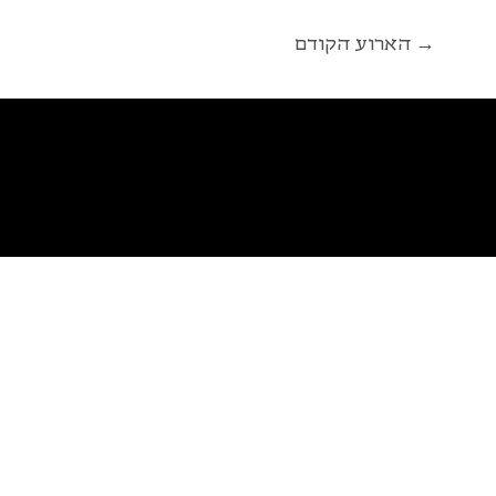
הארוע הקודם →
פ
א
ל