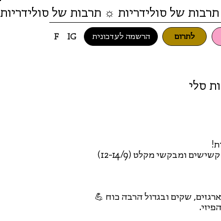
תרבות של סולידריות ☼ תרבות של סולידריות
לתרום
הרשמה לעדכונית
F
IG
 לאריזות סלי
ת!
גם השנה נקיים מערך חגיגי לקהילת סולידריות, משפחות, קשישים ומבקשי מקלט (12-14/9)
גזים, שקים ובגדול הרבה כוח 💪
יזי.