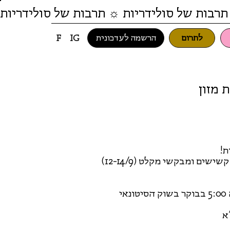
תרבות של סולידריות ☼ תרבות של סולידריות
לתרום
הרשמה לעדכונית
F
IG
 להצלת מזון
ת!
גם השנה נקיים מערך חגיגי לקהילת סולידריות, משפחות, קשישים ומבקשי מקלט (12-14/9)
הצלת מזון בשוק הסיטונאי, נפגשות.ים ב 14/09123 בשעה 5:00 בבוקר בשוק הסיטונאי