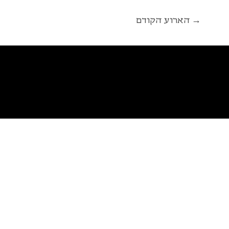
הארוע הקודם →
פ
א
ל