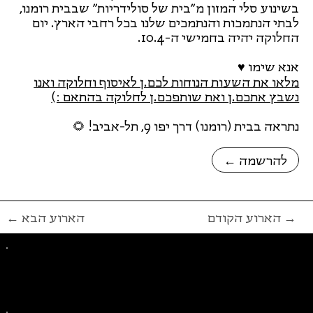
בשינוע סלי המזון מ״בית של סולידריות״ שבבית רומנו,
לבתי הנתמכות והנתמכים שלנו בכל רחבי הארץ. יום
החלוקה יהיה בחמישי ה-10.4.
אנא שימו ♥
מלאו את השעות הנוחות לכם.ן לאיסוף וחלוקה ואנו
נשבץ אתכם.ן ואת שותפכם.ן לחלוקה בהתאם :)
נתראה בבית (רומנו) דרך יפו 9, תל-אביב! 🌻
← להרשמה
הארוע הקודם →
← הארוע הבא
פייסבוק