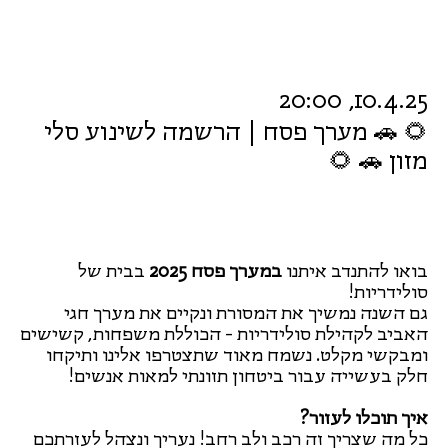
10.4.25, 20:00
🌻 🚗 מערך פסח | הרשמה לשינוע סלי
מזון 🚗 🌻
בואו להתנדב איתנו
במערך פסח 2025
בבית של
סולידריות!
גם השנה נמשיך את המסורת ונקיים את מערך חגי
האביב לקהילת סולידריות - הכוללת משפחות, קשישים
ומבקשי מקלט. נשמח מאוד שתצטרפו אלינו ותיקחו
חלק בעשייה עבור ביטחון תזונתי למאות אנשים!
איך תוכלו לעזור?
כל מה שצריך זה רכב ולב רחב! נעריך ונצהל לעזרתכם