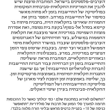
הערבים-פלסטינים בישראל. המחברת טוענת שיש
להבין את המדיניות החקלאית-סביבתית המקומית
כפוליטיקה של התיישבות בזמן לא פחות מאשר
כסיפור של התיישבות במרחב. הספר בוחן את
התמורות שאירעו בחקלאות הזית, בתכנית פיתוח בר
קיימא בסהל אל-בטוף\בקעת בית נטופה, ואת אסדרת
מצוות השמיטה במדיניות אשר מעצבת את חקלאות
החממות במשולש, בצד חוויותיהם של האגרונומים
הערבים-פלסטינים שעבדו במשרד החקלאות מימי
הממשל הצבאי ועד ימינו. בעקבות שרטוט נופי הזמן
הנוצרים במדיניות, במדע, בטכנולוגיה החקלאית
ובאזורים החקלאיים, המחברת מראה ששליטה
והתיישבות בזמן הן הכרחיות עבור חברות התיישבות
(חברות קולוניאליזם התיישבותי) אך גם שישנה
התנגדות חקלאית יומיומית באמצעות פרקטיקות זמן.
כך, שליטה באמצעות זמן הופכת לציר מארגן של
פוליטיקה התיישבותית ושל הפוליטיקה
החקלאית-סביבתית בעידן שינוי האקלים.
*התשלום לאירוע במתכונת שלם.י כפי יכולתך כאשר כל ההכנסות
תרומה למערך סלי המזון של תרבות של סולידריות.*תתאפשר
כניסה של 18+ בקניית כרטיס מראש ובליווי הורה מלווה בלבד/