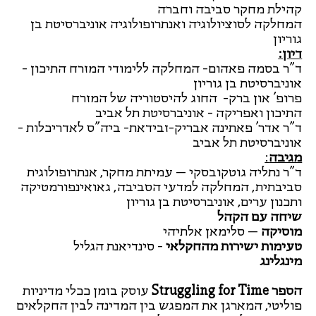
קהילת מחקר סביבה וחברה
המחלקה לסוציולוגיה ואנתרופולוגיה אוניברסיטת בן
גוריון
דיון:
ד"ר בסמה פאהום- המחלקה ללימודי המזרח התיכון -
אוניברסיטת בן גוריון
פרופ' און ברק- החוג להיסטוריה של המזרח
התיכון ואפריקה - אוניברסיטת תל אביב
ד"ר אדר' פאתינה אבריק-זבידאת- ביה"ס לאדריכלות -
אוניברסיטת תל אביב
מגיבה
:
ד"ר נתליה גוטקובסקי – עמיתת מחקר, אנתרופולוגית
סביבתית, המחלקה למדעי הסביבה, גאואינפורמטיקה
ותכנון ערים, אוניברסיטת בן גוריון
שיחה עם הקהל
מוסיקה
– סלימאן אלתיהי
טעימות ישירות מהחקלאי
- סינדיאנת הגליל
מינגלינג
הספר Struggling for Time
עוסק בזמן ככלי מדיניות
פוליטי, המארגן את המפגש בין המדינה לבין החקלאים