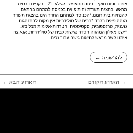
אפוטרופוס חוקי. כניסה תתאפשר לגילאי 21+ בקניית כרטיס
מראש ובהצגת תעודת זהות פיזית בכניסה למתחם בהתאם
להנחיות בית רומנו.*הכניסה למתחם התדר הינו בהצגת תעודה
מזהה פיזית בלבד.*בבית של סולידריות אין מקום להתנהגות
גזענית, טרנספובית, סקסיסטית והטרדות/אלימות מכל סוג.
*ישנו מעלון המהווה הסדר נגישות לבית של סולידריות, אנא צרו
איתנו קשר מראש לתיאום גישה עבור נכים.
← להרשמה
הארוע הקודם →
← הארוע הבא
פייסבוק