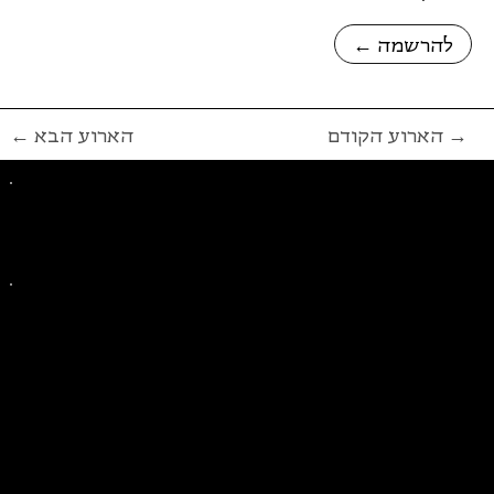
← להרשמה
הארוע הקודם →
← הארוע הבא
פייסבוק
אינסטגרם
ליצירת קשר בנושאים כלליים
ליצירת קשר בנוגע לבית של סולידריות