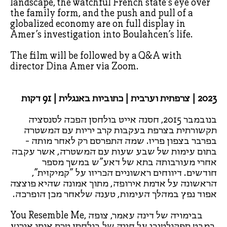
landscape, the watchful French state’s eye over
the family form, and the push and pull of a
globalized economy are on full display in
Amer’s investigation into Boulahcen’s life.
The film will be followed by a Q&A with
director Dina Amer via Zoom.
2023 | צרפתית וערבית | כתוביות באנגלית | 91 דקות
בנובמבר 2015, חסנה אייט בולחסן הפכה לסנסציה
תקשורתית בצרפת בעקבות קרב יריות עם המשטרה
בפרבר בצפון פריז. שמה התפרסם רק לאחר מותה -
בתום עימות של שבע שעות עם המשטרה, אשר עקבה
אחרי מעורבותה בתא של דאע"ש במשך מספר
חודשים. דיווחים ראשוניים הכריזו על "קמיקזית",
הראשונה על אדמת אירופה, מתוך אמונה שהיא פוצצה
אפוד נפץ במהלך העימות, טענה שלאחר מכן הופרכה.
You Resemble Me, בבימויה של דינה עאמר, צופה
במבט ספקולטיבי על חייה של בולחסן טרם אותו אירוע