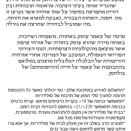
שהגדיר אותה בעיני הציבור. טראומה תרבותית ובין
דורית מתפרצת בסיפור על שתי אחיות אשר נקרעו זו
מזו. חסנה, האחות הבכורה, נאבקת למצוא את זהותה,
מה שמוביל לבחירה שחרצה את גורלה.
סרטה של עאמר עוסק באחווה, משפחה ושייכות,
באותה מידה שהוא עוסק בחוויה של אזרחי צרפת
אשר מוצאם מהקולוניות הצרפתיות. הנוף העירוני
הפריזאי המפולח, המעקב של המדינה אחרי אזרחיה
והדינמיות של הכלכלה הגלובלית מוצגים במלואם
בהתבוננות של עאמר על חייה (ההיפוטתים) של
בולחסן.
*התשלום לאירוע במתכונת שלם.י כפי יכולתך כאשר כל ההכנסות
תרומה למערך סלי המזון של תרבות של סולידריות.
*תתאפשר כניסה של 18+ בקניית כרטיסים מראש. קניית כרטיס
בכניסה תתאפשר ל23+/21+ בהתאם להנחיות הבית רומנו.
*בבית של סולידריות אין מקום להתנהגות גזענית, טרנספובית,
סקסיסטית והטרדות/אלימות מכל סוג.
*לצערנו הרב בשלב זה אין מעלון לבית של סולידריות, אך אנא צרו
איתנו קשר מראש לתיאום גישה עבור נכים.