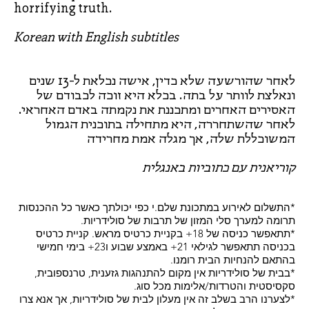
horrifying truth.
Korean with English subtitles
לאחר שהורשעה שלא כדין, אישה נכלאת ל-13 שנים
ונאלצת לוותר על בתה. בכלא היא זוכה לכבודם של
האסירים האחרים ומתכננת את נקמתה באדם האחראי.
לאחר שהשתחררה, היא מתחילה בתוכנית הגמול
המשוכללת שלה, אך מגלה אמת מחרידה
קוריאנית עם כתוביות באנגלית
*התשלום לאירוע במתכונת שלם.י כפי יכולתך כאשר כל ההכנסות
תרומה למערך סלי המזון של תרבות של סולידריות.
*תתאפשר כניסה של 18+ בקניית כרטיס מראש. קניית כרטיס
בכניסה תתאפשר לגילאי 21+ באמצע שבוע ו23+ בימי חמישי
בהתאם להנחיות הבית רומנו.
*בבית של סולידריות אין מקום להתנהגות גזענית, טרנספובית,
סקסיסטית והטרדות/אלימות מכל סוג.
*לצערנו הרב בשלב זה אין מעלון לבית של סולידריות, אך אנא צרו