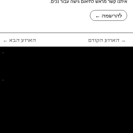
איתנו קשר מראש לתיאום גישה עבור נכים.
← להרשמה
הארוע הקודם →
← הארוע הבא
פייסבוק
אינסטגרם
ליצירת קשר בנושאים כלליים
ליצירת קשר בנוגע לבית של סולידריות