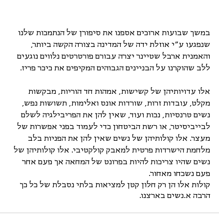
במשך שבועות ארוכים אספנו את סיפורן של הנתמכות שלנו 
שנפגעו ע״י אוזלת ידה של המדינה בצורה הקשה ביותר, 
והאמנית ארבל שטיינר יצרה עבורם פורטרטים נלווים נוגעים 
ללב שהוקרנו על הבניינים הגבוהים המקיפים את כיכר פריז. 
אלו עדויותיהן של קשישות, אמהות חד הוריות, מבקשות 
מקלט, עובדות זרות, שורדות אונס ואלימות, תשושות נפש, 
נשים טרנסיות, נכות ועוד, שאין להן את הפריבילגיה לשלם 
לבייביסיטר, או רשת הביטחון כדי לעמוד בפני אפשרות של 
מעצר. אלו קולותיהן של נשים שאין להן את הפניות בלב 
מלחמת הישרדות פרטית למאבק קולקטיבי. אלו קולותיהן של 
נשים שהיו צריכות להיות בפרונט של המחאה אך פעם אחר 
פעם נשכחו מאחור.
קולות אלו הן רק חלון קטן למציאות בלתי נסבלת של כל כך 
הרבה א.נשים בארצנו. 