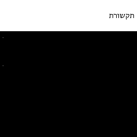
תקשורת
פייסבוק
אינסטגרם
ליצירת קשר בנושאים כלליים
ליצירת קשר בנוגע לבית של סולידריות