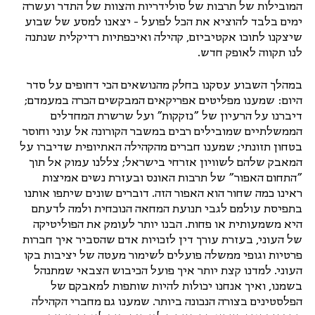
המובילות של תרבות של סולידריות והצוות של התדר ועשרה 
ימים בלבד להוציא את הכל לפועל - יצאנו למסע של שבוע 
שיצקנו לתוכו אקטיביזם, קהילה ואיכפתיות רדיקלית שנתנה 
לנו תקווה לאופק חדש.
במהלך השבוע עסקנו בחלק מהנושאים הכי דחופים על סדר 
היום: שמענו מפליטים אפריקאים המבקשים הכרה במעמדם; 
דיברנו על הרעיון של "נזקקות" ועל שרשרת המחדלים 
הממשלתיים שמובילים רבים במשבר הקורונה אל עוני וחוסר 
בטחון תזונתי; שמענו חברים מהקהילה האתיופית שדיברו על 
המאבק שלהם לשוויון אזרחי בישראל; צללנו עמוק אל תוך 
"התחום האפור" של תרבות האונס ובעזרת נשים אמיצות 
ראינו כמה שחור הוא האפור הזה. דוברים שונים שיתפו אותנו 
בתפיסת עולמם לגבי תנועת המחאה הנוכחית ולמה לדעתם 
היא משמעותית או פחות. הבנו יותר לעומק את הפוליטיקה 
של העוני, בעזרת עורך דין לזכויות אדם שהסביר איך חברות 
פרטיות וגופי ממשלה פועלים לשימור מעטה של יציבות בקו 
העוני. למדנו קצת יותר איך פועל הכיבוש הצבאי שמתנהל 
בשמנו, ואיך אנחנו יכולות להיות שותפות למאבקם של 
הפלסטינים בצורה הנכונה ביותר. שמענו גם מחברי הקהילה 