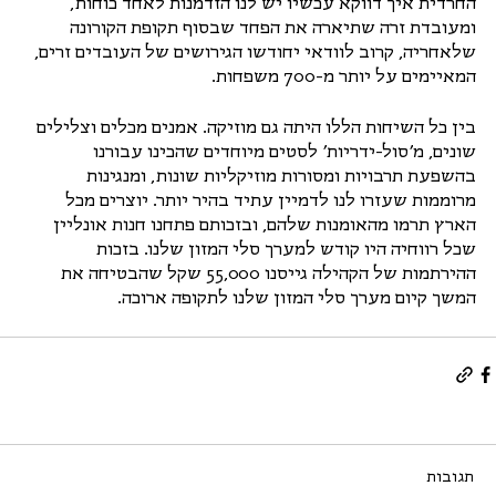
החרדית איך דווקא עכשיו יש לנו הזדמנות לאחד כוחות, 
ומעובדת זרה שתיארה את הפחד שבסוף תקופת הקורונה 
שלאחריה, קרוב לוודאי יחודשו הגירושים של העובדים זרים, 
המאיימים על יותר מ-700 משפחות.
בין כל השיחות הללו היתה גם מוזיקה. אמנים מכלים וצלילים 
שונים, מ׳סול-ידריות׳ לסטים מיוחדים שהכינו עבורנו 
בהשפעת תרבויות ומסורות מוזיקליות שונות, ומנגינות 
מרוממות שעזרו לנו לדמיין עתיד בהיר יותר. יוצרים מכל 
הארץ תרמו מהאומנות שלהם, ובזכותם פתחנו חנות אונליין 
שכל רווחיה היו קודש למערך סלי המזון שלנו. בזכות 
ההירתמות של הקהילה גייסנו 55,000 שקל שהבטיחה את 
המשך קיום מערך סלי המזון שלנו לתקופה ארוכה.
תגובות