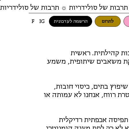
תרבות של סולידריות ☼ תרבות של סולידריות
לתרום
הרשמה לעדכונית
F
IG
ות קהילתית. ראשית
קת משאבים שיתופית, משמע
יפוץ בתים, כיסוי חובות,
רת רווח, אנחנו לא עמותה או
 תפיסה אכפתית רדיקלית
א לא רק לתת מענה הומניטרי