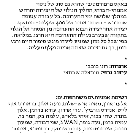
כאקט פרפורמטיבי שהוא גם סוג של ניסוי
אמנותי-חברתי, תהליך הגילוי של היצירות יתרחש
במהלך שלושת ימי התערוכה. כל עבודה עטופה
שתירכש - במחיר אחיד של 400 שקלים - תיחשף.
יצירה אחר יצירה תבוא התערוכה מן הנסתר אל הגלוי
בתקווה שבערב נעילת התערוכה היא תוצג במלואה.
כפי שכל סל מזון שמגיע ליעדו פוגש סיפור חיים ורגע
בזמן, כך גם יצירה שאת האריזה נקלף מעליה.
*
אוצרות:
רוני כוכבי
עיצוב גרפי:
מיכאלה שבתאי
*
רשימת אמניות.ים משתתפות.ים:
אלעד אורן, מאיה איש-שלום, נועה אלון, בראדרס אוף
לייט, אנדרס גורביץ', עדי ארדון, עזרא בדרמן, אלון
בונדר, שחי בכור, איתי בלאיש, עלמה בק, תמר בר,
עמית ברמן, נעה גופר, SWAN, שני דבורה, שמעון
וונדה, שיר ורטהיים, ענת ורשבסקי, בר זוטרא, איתמר