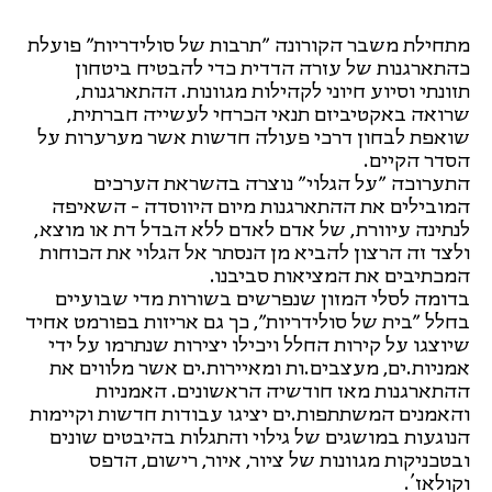
מתחילת משבר הקורונה ״תרבות של סולידריות״ פועלת
כהתארגנות של עזרה הדדית כדי להבטיח ביטחון
תזונתי וסיוע חיוני לקהילות מגוונות. ההתארגנות,
שרואה באקטיביזם תנאי הכרחי לעשייה חברתית,
שואפת לבחון דרכי פעולה חדשות אשר מערערות על
הסדר הקיים.
התערוכה ״על הגלוי״ נוצרה בהשראת הערכים
המובילים את ההתארגנות מיום היווסדה - השאיפה
לנתינה עיוורת, של אדם לאדם ללא הבדל דת או מוצא,
ולצד זה הרצון להביא מן הנסתר אל הגלוי את הכוחות
המכתיבים את המציאות סביבנו.
בדומה לסלי המזון שנפרשים בשורות מדי שבועיים
בחלל ״בית של סולידריות״, כך גם אריזות בפורמט אחיד
שיוצגו על קירות החלל ויכילו יצירות שנתרמו על ידי
אמניות.ים, מעצבים.ות ומאיירות.ים אשר מלווים את
ההתארגנות מאז חודשיה הראשונים. האמניות
והאמנים המשתתפות.ים יציגו עבודות חדשות וקיימות
הנוגעות במושגים של גילוי והתגלות בהיבטים שונים
ובטכניקות מגוונות של ציור, איור, רישום, הדפס
וקולאז'.