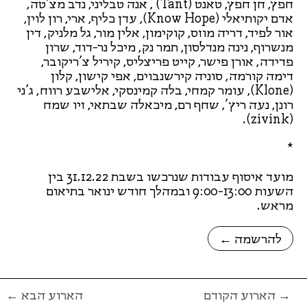
חפץ, חן חפץ, טאנט (Tant) , אנה טבליני, נדב מצ'טה,
אדם יקותיאלי (Know Hope), עדן כליף, ארי, רון לוין,
אור לפיד, דריה מוזס, קוקימון, אלין מור, גל מלניק, דין
מנשרוף, נינה מנדלסון, תמר נק, מיכל נר-דוד, שרון
פדידה, אורן פישר, קייט פריצליס, קיריל צ'ריקובר,
דימה קורמה, סוניה קירשנבוים, אפי קישון, קלון
(Klone), עומר קמחי, בלה קמינסקי, אלישבע רווח, ג'ני
רונן, נעה ריץ', שחף רם, מיכאלה שבתאי, זיו שמח
(zivink).
*
מועד איסוף עבודות שנרכשו בשבת 31.12.22 בין
השעות 9:00-13:00 ובמהלך חודש ינואר בתיאום
מראש.
← להרשמה
הארוע הקודם →
← הארוע הבא