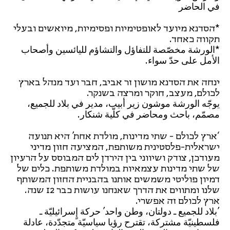
في الحاضر
*הסדנא מיועד לאופטימיות ופסימיות, מיואשים ובעלי
תקווה כאחד.
*الورشة مخصّصة للتفاؤل والتشاؤم لليائسين وأصحاب
الأمل على حدّ سواء.
ינחה את הסדנא מושון זר אביב, חבר ועד מנהל בארץ
לכולם, מעצב, חוקר ומרצה בשנקר.
يوجّه الورشة موشون زير أبيب، مدير في بلاد للجميع،
مصمّم، باحث ومحاضر في كلّية شنكار.
‘ארץ לכולם - שתי מדינות, מולדת אחת' היא תנועה
ישראלית-פלסטינית משותפת, המציעה חזון מדיני
מעודכן, צודק ושיווני בין הירדן לים המבוסס על הרעיון
של שתי מדינות עצמאיות במולדת משותפת. כלים של
דמיון פוליטי משמשים אותנו בהבניית החזון המשותף
שלנו ומתווים את הדרך שאנחנו עושות כבר 12 שנה.
ארץ לכולם זה אפשרי.
'بلاد للجميع ـ دولتان، وطن واحد' حركة إٍسرائيليّة ـ
فلسطينيّة مشتركة، تقترح رؤيا سياسيّة متجدّدة، عادلة