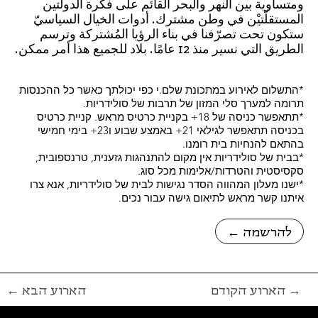
ومتساوية بين النهر والبحر القائم على فكرة الدولتين
المستقلّتيْن في وطن مشترك. أدوات الخيال السياسيّ
ستكون تحت تصرّفنا في بناء الرؤيا المُشتركة وترسم
الطريق التي نسير منذ 12 عامًا. بلاد للجميع هذا أمر ممكن.
*התשלום לאירוע במתכונת שלם.י כפי יכולתך כאשר כל ההכנסות
תרומה למערך סלי המזון של תרבות של סולידריות.
*תתאפשר כניסה של 18+ בקניית כרטיס מראש. קניית כרטיס
בכניסה תתאפשר לגילאי 21+ באמצע שבוע ו23+ בימי חמישי
בהתאם להנחיות בית רומנו.
*בבית של סולידריות אין מקום להתנהגות גזענית, טרנספובית,
סקסיסטית והטרדות/אלימות מכל סוג.
*ישנו מעלון המהווה הסדר נגישות לבית של סולידריות, אנא צרו
איתנו קשר מראש לתיאום גישה עבור נכים.
← להרשמה
הארוע הקודם →
← הארוע הבא