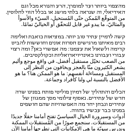
מהצפוי ביותר ועד למופרך, הרע והנורא מכל וגם
האידיאלי, זה שנראה בלתי מושג או בכלל הזוי לחלוטין.
من المتوقّع المُمكن حتّى المُستحيل، السيّء والأسوأ
والمثاليّ، ما يبدو غير قابل للتحقّق أو الخياليّ تمامًا.
קשה לדמיין עתיד טוב יותר. במציאות כואבת ואלימה
רבים מאיתנו מרגישים חסרות אונים וחוששות להביט
קדימה ולשאול את עצמנו: מה אפשרי כאן? ומה רצוי
עבורי ועבורנו כאינדיויאדואליות וכקולקטיבים.
من الصعب تخيّل مستقبل أفضل. في واقع موجع وأليم
يشعر الكثيرون منّا بالعجز ويخافون من النظر إلى
المستقبل ومساءلة أنفسهم: ما هو الممكن هنا؟ ما هو
الأفضل بالنسبة لي ولنا كأفراد وجماعة.
הכלים והתהליך של דמיון פוליטי פותח בפנינו שדה
חדש של עתידים. נאסוף צילומי מסך ממגוון של
עתידים ונבחן יחד מה האפשרויות שהם חושפים
בפנינו כבר עכשיו בהווה.
أدوات وسيرورة الخيال السياسيّ تفتح أمامنا حقلًا جديدًا
من المستقبلات. سنجمع صورًا من المُستقبلات الممكنة
وندرس سويّة ما هي الإمكانيات التي تطرحها أمامنا الآن