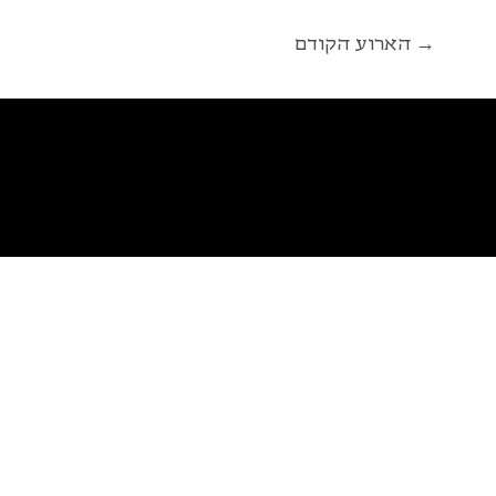
הארוע הקודם →
פ
א
ל