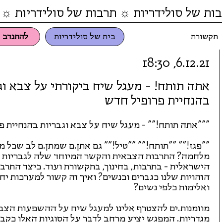
ות של סולידריות ☼ תרבות של סולידריות ☼ 
תקשורת
בית של סולידריות
להתנדב
6.12.21, 18:30
אתה תותח! - מעגל שיח ביקורתי על צבא וג
בהנחיית פרופיל חדש
"""אתה תותח!"" - מעגל שיח על צבא וגבריות בהנחיית פ
""פגז!"" ""תותח!"" ""טיל!"" גם אתן.ם שמתן.ם לב שכל מ
מלחמה? התרבות הצבאית והקשר המיוחד שלה לגבריות 
הישראלית - בתרבות, בחינוך, בתקשורת ועוד. כיצד הת
הזהויות שלנו כגברים וכנשים? ואיך זה קשור למערכות יחס
ואלימות כלפי נשים?
מוזמנות.ים להצטרף אלינו למעגל שיח על ההשפעות הצבאי
מגדריות. המפגש יציע מרחב לדבר על הסוגיות האלו כקבו