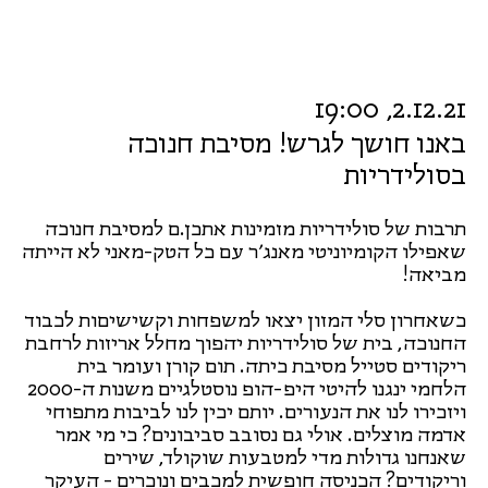
2.12.21, 19:00
באנו חושך לגרש! מסיבת חנוכה
בסולידריות
תרבות של סולידריות מזמינות אתכן.ם למסיבת חנוכה
שאפילו הקומיוניטי מאנג׳ר עם כל הטק-מאני לא הייתה
מביאה!
כשאחרון סלי המזון יצאו למשפחות וקשישיםות לכבוד
החנוכה, בית של סולידריות יהפוך מחלל אריזות לרחבת
ריקודים סטייל מסיבת כיתה. תום קורן ועומר בית
הלחמי ינגנו להיטי היפ-הופ נוסטלגיים משנות ה-2000
ויזכירו לנו את הנעורים. יותם יכין לנו לביבות מתפוחי
אדמה מוצלים. אולי גם נסובב סביבונים? כי מי אמר
שאנחנו גדולות מדי למטבעות שוקולד, שירים
וריקודים? הכניסה חופשית למכבים ונוכרים - העיקר