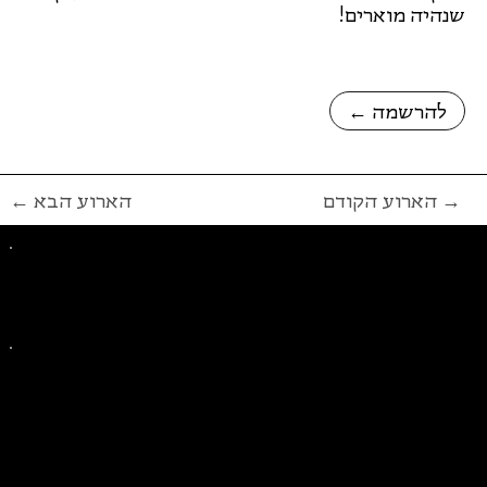
שנהיה מוארים!
← להרשמה
הארוע הקודם →
← הארוע הבא
פייסבוק
אינסטגרם
ליצירת קשר בנושאים כלליים