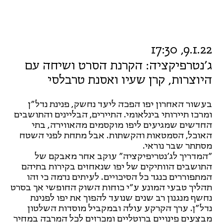
9.1.22, 17:30
ג׳נטרפיקציה: הקרנת הסרט ושיחה עם
היוצרות, קרן שעיו ואסנת טרבלסי
בעשור האחרון יפו הפכה ליעד נחשק, פנינת נדל״ן
ומרכז תיירותי בינלאומי. התיירים, הבליינים והתושבים
החדשים שמגיעים ליפו מוקסמים מהאווירה, בתי
האוכל, הסמטאות והקשתות. אבל מתחת לפני השטח
מסתתר שבר נוראי.
״המדריך לג׳נטריפיקציה״ עוקב אחר מאבקם של
התושבים הוותיקים של יפו שנאחזים בקירות בתיהם
המתפוררים כנגד כל הסיכויים. לעיתים נדמה כי זהו
תהליך טבעי המונע ע״י כוחות השוק החופשי אך בסרט
נחשף מנגנון רב שנים שנועד להפוך את יפו לפנינת
נדל״ן. ערך הקרקע עולה ובמקביל מוסדות השלטון
מבצעים פינויים ברוטליים ומכרזים לכל המרבה במחיר