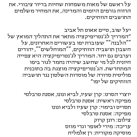
על ראשם של מאות משפחות שחיות בדיור ציבורי. את
הרווח גורפים היזמים והמדינה, את המחיר משלמים
התושבים הוותיקים.
יעל שוב, טיים אאוט תל אביב
״המדריך לג׳נטריפיקציה מתאר את התהליך המואץ של
""הלבנה"" שעוברת יפו בעשורים האחרונים, על
חשבון תושביה הוותיקים, ""המוחלשים"", יהודים
וערבים גם יחד. המדריך לג׳נטריפיקציה היא צפייה
חיונית לכל מי שחשב שיהיה נחמד לגור ביפו
המתחדשת. הג'נטריפיקציה מוצגת בה כתוכנית
פוליטית סדורה של מוסדות השלטון נגד תושביה
הוותיקים של יפו״
יוצרי הסרט: קרן שעיו, לביא ונונו, אסנת טרבלסי
מפיקה ראשית: אסנת טרבלסי
תסריט ובימוי: קרן שעיו ולביא ונונו
מפיקה: אסנת טרבלסי
צילום: רונן קרוק
עריכה: מירי לאופר וגדי מוזס
מוסיקה מקורית: רן אלמליח