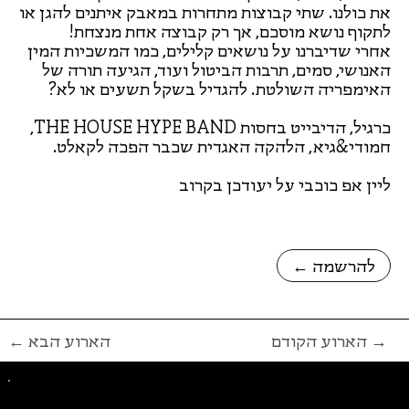
את כולנו. שתי קבוצות מתחרות במאבק איתנים להגן או
לתקוף נושא מוסכם, אך רק קבוצה אחת מנצחת!
אחרי שדיברנו על נושאים קלילים, כמו המשכיות המין
האנושי, סמים, תרבות הביטול ועוד, הגיעה תורה של
האימפריה השולטת. להגדיל בשקל תשעים או לא?
כרגיל, הדיבייט בחסות THE HOUSE HYPE BAND,
חמודי&גיא, הלהקה האגדית שכבר הפכה לקאלט.
ליין אפ כוכבי על יעודכן בקרוב
← להרשמה
הארוע הקודם →
← הארוע הבא