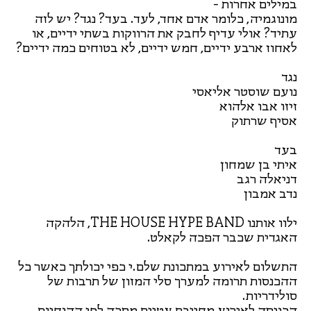
במילים אחרות -
מונוגמיה, כלומר אדם אחד, לעד. בעד? נגד? יש לזה
עתיד? אולי עדיף לחבק את הרווקות בשתי ידיים, או
לאחוז ארבע ידיים, חמש ידיים, לא בטוחים כמה ידיים?
נגד
נועם שוסטר אליאסי
זיזו אבו אלהוא
אסיף שרתוק
בעד
איתי בן שמחון
דניאלה רגב
נדב אמבון
ילוו אותנו THE HOUSE HYPE BAND, הלהקה
האגדית שכבר הפכה לקאלט.
התשלום לאירוע במתכונת שלם.י כפי יכולתך כאשר כל
ההכנסות תרומה למערך סלי המזון של תרבות של
סולידריות.
הכניסה לאירוע מחייבת עטיית מסכה לפי ההנחיות.