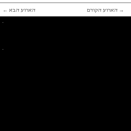
הארוע הקודם →
← הארוע הבא
פייסבוק
אינסטגרם
ליצירת קשר בנושאים כלליים
ליצירת קשר בנוגע לבית של סולידריות