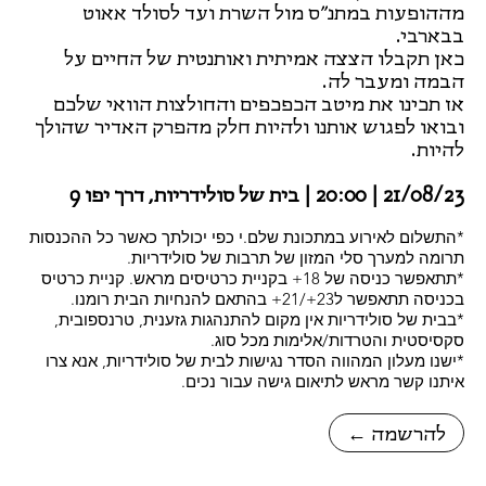
מההופעות במתנ״ס מול השרת ועד לסולד אאוט
בבארבי.
כאן תקבלו הצצה אמיתית ואותנטית של החיים על
הבמה ומעבר לה.
אז תכינו את מיטב הכפכפים והחולצות הוואי שלכם
ובואו לפגוש אותנו ולהיות חלק מהפרק האדיר שהולך
להיות.
21/08/23 | 20:00 | בית של סולידריות, דרך יפו 9
*התשלום לאירוע במתכונת שלם.י כפי יכולתך כאשר כל ההכנסות
תרומה למערך סלי המזון של תרבות של סולידריות.
*תתאפשר כניסה של 18+ בקניית כרטיסים מראש. קניית כרטיס
בכניסה תתאפשר ל23+/21+ בהתאם להנחיות הבית רומנו.
*בבית של סולידריות אין מקום להתנהגות גזענית, טרנספובית,
סקסיסטית והטרדות/אלימות מכל סוג.
*ישנו מעלון המהווה הסדר נגישות לבית של סולידריות, אנא צרו
איתנו קשר מראש לתיאום גישה עבור נכים.
← להרשמה