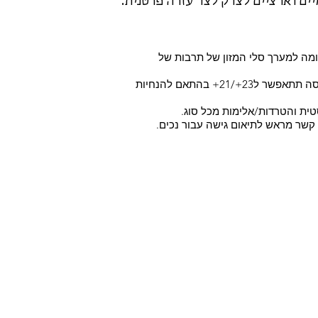
ים וארציים לצדק לצד עזרה פרטנית.
מה למערך סלי המזון של תרבות של
*תתאפשר כניסה של 18+ בקניית כרטיסים מראש. קניית כרטיס בכניסה תתאפשר ל23+/21+ בהתאם להנחיות
טית והטרדות/אלימות מכל סוג.
ו קשר מראש לתיאום גישה עבור נכים.