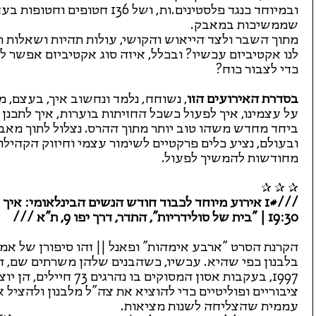
ובמיוחד כנגד פלסטינים.ות, ושל 36
שממשיכות במאבק.
מתוך השבר ולצד הייאוש והקושי, עולות תהיות ושאלות ר
לנו אקטיביזם עכשיו? ובכלל, איזה סוג אקטיביזם אפשר 
כדי לצבור כוח?
בסדרת האירועים הזו
, נשוחח, נלמד ונחשוב איך, בעצם, 
על עצמינו, איך לפעול כשכל החזיתות בוערות, איך לתכנן ק
ביחד מחדש משהו טוב יותר מתוך ההרס. נצלול לתוך מאב
ובעולם, נציע כלים פרקטיים לשימור עצמי וחיזוק הקהילות
מחודשות להמשיך לפעול.
✰ ✰ ✰
19:30 | "בית של סולידריות", התדר, דרך יפו 9, ת"א ///
הקרנת הסרט "ארבע אימהות" ופאנל || זהו סיפורן של 
בלבנון כפי שהיא. עכשיו, כשהבנים שלהן משרתים שם, ה
1997, בעקבות אסון המסוקי
ציבוריים ופוליטיים כדי להוציא את צה"ל מלבנון ולהציל 
עממית שהצליחה לשנות מציאות.