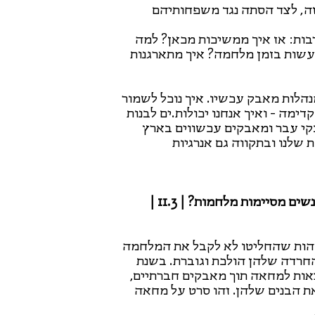
1 חטופים וחטופות בעזה, לצד הסתה נגד משפחותיהם
בות: אז איך ממשיכות מכאן? למה
לעשות בזמן מלחמה? איך מתארגנות
מנהלות מאבק עכשיו. איך נוכל לשמור
דימה - ואיך אנחנו יכולות.ים לבנות
קי עבר ומאבקים עכשווים בארץ
 שלנו ובתקווה גם אנרגיות
///1# אירוע מיוחד לכבוד חודש הנשים הבינלאומי: איך נשים מסיימות מלחמות? | 11.3 |
אמהות שהחליטו לא לקבל את המלחמה
חרדה שלהן הולכת וגוברת. בשנת
ם בו נהרגים 73 חיילים, הן יוצאות למחאה תוך מאבקים חברתיים,
את הבנים שלהן. זהו סרט על מחאה