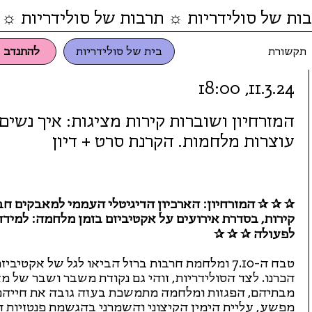
ות של סולידריות ☼ תרבות של סולידריות ☼ 
תקשורת
בית של סולידריות
להתנדב
11.3.24, 18:00
המזרחיון ושוברות קירות מציגות: איך נשים
עוצרות מלחמות. הקרנת סרט + דיון
✰ ✰ ✰ המזרחיון: הארכיון הדיגיטלי העממי למאבקים חב
קירות, בסדרת אירועים על אקטיביזם בזמן מלחמה: למי
לפעולה ✰ ✰ ✰
טבח ה-7.10 ומלחמת חרבות ברזל הביאו לגל של אקט
הכרנו. לצד הסולידריות, זוהי גם נקודת משבר ושבר של 
מבתיהם, הפגזות ומלחמה מתמשכת בעזה גובה את חייהם 
מפשע, עליית הימין הקיצוני והשמרני בהגשמת פנטזיות ה