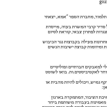
 תלמוד, מחברת הספר "אמא, יצאתי
 סדיר קרבי המשרת בעזה, מייסדת
דות לפתרון צבאי, קוראת לסיום
נוענית ופעילה חברתית. ב-15 שנים האחרונות פעילה בקבוצות נגד הכיבוש
 ומיוזמות קבוצת ישיבות הנשים
טלי למאבקים חברתיים ופוליטיים
חד לאקטיביסטים.ות. בואו לשוטט
ף גמיש, ויכולים להיות מהבית או
ן:
יכת הציבור, המתמקדת בארגון
נו מאמינות בעבודה משותפת ביחד