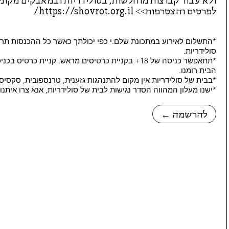
ולא עבור קבוצות מוחלשות, בסולידריות ובמאבקים מקומי
לפרטים והצטרפות>>
https://shovrot.org.il/
*התשלום לאירוע במתכונת שלם.י כפי יכולתך כאשר כל ההכנסות תרו
סולידריות.
הבית רומנו.
*בבית של סולידריות אין מקום להתנהגות גזענית, טרנספובית, סקסיס
*ישנו מעלון המהווה הסדר נגישות לבית של סולידריות, אנא צרו איתנ
← להרשמה