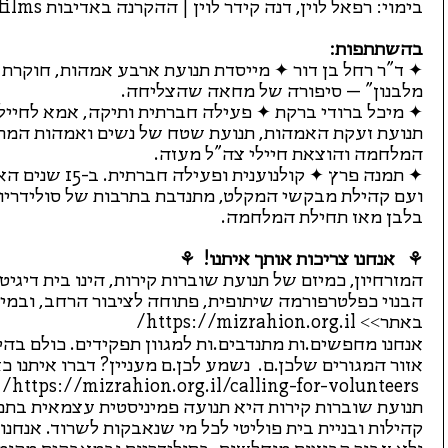
בימוי: רפאל לוין, דנה קידר לוין | ההקרנה באדיבות go2films
בהשתתפות:
✦ ד"ר רחל בן דור ✦ מייסדת תנועת ארבע אמהות, חוקרת
מלבנון" – סיפורה של מחאה שהצליחה.
✦ מיכל ברודי ברקת ✦ פעילה חברתית ותיקה, אמא לחייל
תנועת זעקת האמהות, תנועת שטח של נשים ואמהות המתנג
המלחמה והוצאת חיילי צה"ל מעזה.
✦ תמנה פרץ ✦ קול
ועם קהילת מבקשי המקלט, מתנדבת בתרבות של סולידריות
בלבן מאז תחילת המלחמה.
⚘ אנחנו צריכות אותך איתנו! ⚘
המזרחיון, כמיזם של תנועת שוברות קירות, הינו בית דיגי
הבנוי כפלטרפורמה שיתופית, פתוחה לציבור הרחב, ובמיו
באתר>>
https://mizrahion.org.il/
אנחנו מחפשים.ות מתנדבים.ות למגוון תפקידים. כולם בהיק
אזור המגורים שלכן.ם. נשמע לכן.ם מעניין? דברו איתנו כא
https://mizrahion.org.il/calling-for-volunteers/
תנועת שוברות קירות היא תנועה פמיניסטית עצמאית בתמ
קהילות ובניית בית פוליטי לכל מי שנאבקות לשרוד. אנח