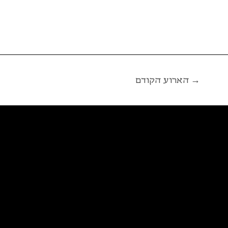
הארוע הקודם →
פ
א