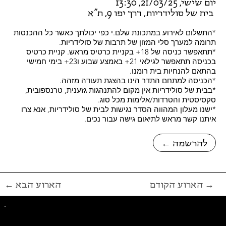
יום שישי, 21/03/25, 13:30
בית של סולידריות, דרך יפו 9, ת"א
*התשלום לאירוע במתכונת שלם.י כפי יכולתך כאשר כל ההכנסות
תרומה למערך סלי המזון של תרבות של סולידריות.
*תתאפשר כניסה של 18+ בקניית כרטיס מראש. קניית כרטיס
בכניסה תתאפשר לגילאי 21+ באמצע שבוע ו23+ בימי חמישי
בהתאם להנחיות בית רומנו.
*הכניסה למתחם התדר הינו בהצגת תעודה מזהה.
*בבית של סולידריות אין מקום להתנהגות גזענית, טרנספובית,
סקסיסטית והטרדות/אלימות מכל סוג.
*ישנו מעלון המהווה הסדר נגישות לבית של סולידריות, אנא צרו
איתנו קשר מראש לתיאום גישה עבור נכים.
← להרשמה
הארוע הקודם →
← הארוע הבא