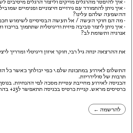
· איך להיפטר מהרגלים מזיקים וליצור הרגלים מיטיבים ל
· איך ניתן להתמודד עם גירויים חיצוניים ופנימיים שמובי
ההשפעה שלהם עלינו?
· מה הם חוקי העשה / אל תעשה הבסיסיים לשימוש חכם
· איך ניתן ליצור סביבה פיזית ודיגיטלית שתתמוך בריכוז ו
אנרגיה ותשומת לב?
את ההרצאה ינחה גיל רבי, חוקר איזון דיגיטלי ומדריך ליצי
התשלום לאירוע במתכונת שלם.י כפי יכולתך כאשר כל הה
תרבות של סולידריות.
כרטיסים מראש. קניית כרטיס בכניסה תתאפשר ל23+ בהתאם לבית רומנו.
← להרשמה