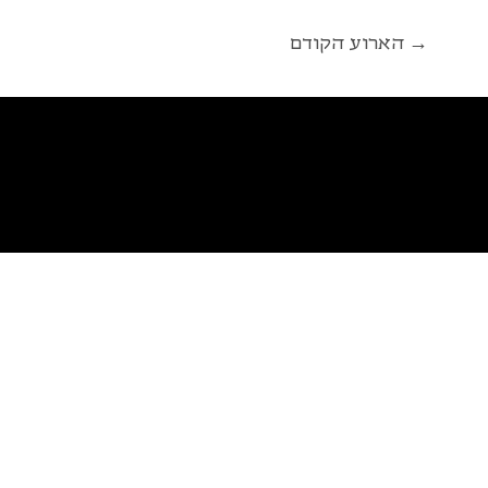
הארוע הקודם →
פ
א
ל