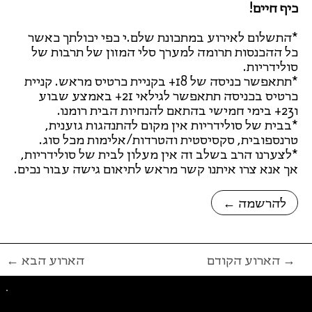
כיף חיים!
*התשלום לאירוע במתכונת שלם.י כפי יכולתך כאשר
כל ההכנסות תרומה למערך סלי המזון של תרבות של
סולידריות.
*תתאפשר כניסה של 18+ בקניית כרטיס מראש. קניית
כרטיס בכניסה תתאפשר לגילאי 21+ באמצע שבוע
ו23+ בימי חמישי בהתאם להנחיות הבית רומנו.
*בבית של סולידריות אין מקום להתנהגות גזענית,
טרנספובית, סקסיסטית והטרדות/אלימות מכל סוג.
*לצערנו הרב בשלב זה אין מעלון לבית של סולידריות,
אך אנא צרו איתנו קשר מראש לתיאום גישה עבור נכים.
← להרשמה
הארוע הקודם →
← הארוע הבא