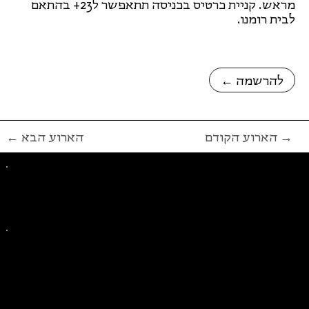
מראש. קניית כרטיס בכניסה תתאפשר ל23+ בהתאם
לבית רומנו.
← להרשמה
הארוע הקודם →
← הארוע הבא
פייסבוק
אינסטגרם
ליצירת קשר בנושאים כלליים