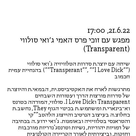
21.6.22, 17:00
מפגש עם זוכי פרס האמי ג׳ואי סולווי
(Transparent)
שיחה עם יוצר.ת סדרות הטלוויזיה ג'ואי סולווי
(""Transperant"", ""I Love Dick"") בהנחיית עמית
חכמוב
מתרגשות לארח את האקטיביסט.ית, הבמאי.ת והיוצר.ת
של סדרות פורצות הדרך ועטורות השבחים
Transparent וI Love Dick. סולווי, המזדהה כטרנס
וא־בינארי.ת ומשתמש.ת בכינוי הגוף They, נחשב.ת
כחלוצ.ה בעיצוב הנרטיב והייצוג הלהטב""קי
והטראנסי בטלוויזיה ובאומנות. ג'ואי ידוע.ה בכתיבה
של דמויות יהודיות, נשיות וטרנסג'נדריות מורכבות
וחזקות, וביצירתית לאורך הקריירה הקולנועית