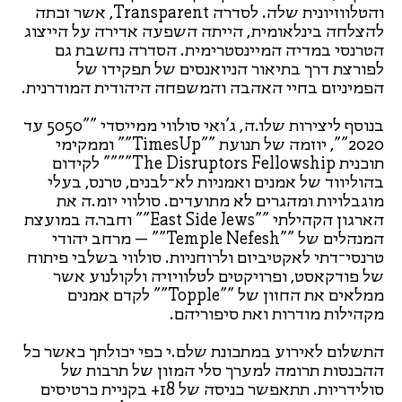
והטלווזיונית שלה. לסדרה Transparent, אשר זכתה
להצלחה בינלאומית, הייתה השפעה אדירה על הייצוג
הטרנסי במדיה המיינסטרימית. הסדרה נחשבת גם
לפורצת דרך בתיאור הניואנסים של תפקידו של
הפמיניזם בחיי האהבה והמשפחה היהודית המודרנית.
בנוסף ליצירות שלו.ה, ג'ואי סולווי ממייסדי ""5050 עד
2020"", יוזמה של תנועת ""TimesUp"" וממקימי
תוכנית The Disruptors Fellowship"""" לקידום
בהוליווד של אמנים ואמניות לא־לבנים, טרנס, בעלי
מוגבלויות ומהגרים לא מתועדים. סולווי יזמ.ה את
הארגון הקהילתי ""East Side Jews"" וחבר.ה במועצת
המנהלים של ""Temple Nefesh"" – מרחב יהודי
טרנסי־דתי לאקטיביזם ולרוחניות. סולווי בשלבי פיתוח
של פודקאסט, ופרויקטים לטלוויזיה ולקולנוע אשר
ממלאים את החזון של ""Topple"" לקדם אמנים
מקהילות מודרות ואת סיפוריהם.
התשלום לאירוע במתכונת שלם.י כפי יכולתך כאשר כל
ההכנסות תרומה למערך סלי המזון של תרבות של
סולידריות. תתאפשר כניסה של 18+ בקניית כרטיסים