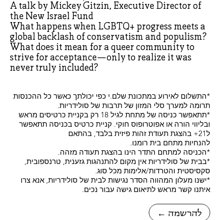
A talk by Mickey Gitzin, Executive Director of
the New Israel Fund
What happens when LGBTQ+ progress meets a
global backlash of conservatism and populism?
What does it mean for a queer community to
strive for acceptance—only to realize it was
never truly included?
*התשלום לאירוע במתכונת שלם.י כפי יכולתך כאשר כל ההכנסות
תרומה למערך סלי המזון של תרבות של סולידריות.
*תתאפשר כניסה של מתחת לגיל 18 רק בקניית כרטיסים מראש
ובליווי הורה או אפוטרופוס חוקי. קניית כרטיס בכניסה תתאפשר
ל21+ בהצגת תעודת זהות פיזית בלבד, בהתאם
להנחיות מתחם בית רומנו.
*הכניסה למתחם התדר הינו בהצגת תעודה מזהה.
*בבית של סולידריות אין מקום להתנהגות גזענית, טרנספובית,
סקסיסטית והטרדות/אלימות מכל סוג.
*ישנו מעלון המהווה הסדר נגישות לבית של סולידריות, אנא צרו
איתנו קשר מראש לתיאום גישה עבור נכים.
← להרשמה