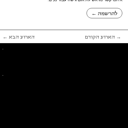
← להרשמה
הארוע הקודם →
← הארוע הבא
פייסבוק
אינסטגרם
ליצירת קשר בנושאים כלליים
ליצירת קשר בנוגע לבית של סולידריות