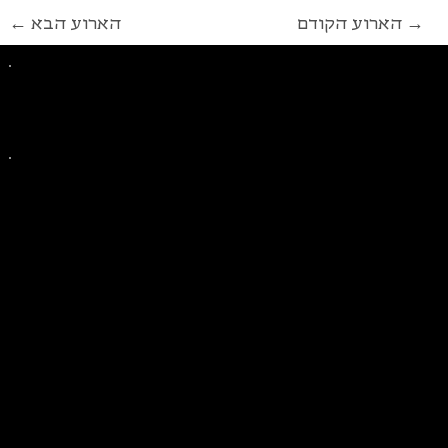
הארוע הקודם →
← הארוע הבא
פייסבוק
אינסטגרם
ליצירת קשר בנושאים כלליים
ליצירת קשר בנוגע לבית של סולידריות