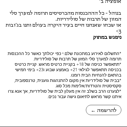
אופציה ב׳
בנוהל - כל הההכנסות מהכרטיסים תרומה למערך סלי
המזון של תרבות של סולידריות.
אז שכחו שאנחנו חיים בעיר היקרה בעולם ותנו בג׳ובות
3>
ניפגש במתוק
*התשלום לאירוע במתכונת שלם.י כפי יכולתך כאשר כל ההכנסות
תרומה למערך סלי המזון של תרבות של סולידריות.
*תתאפשר כניסה של 18+ בקניית כרטיס מראש. קניית כרטיס
בכניסה תתאפשר לגילאי 21+ באמצע שבוע ו23+ בימי חמישי
בהתאם להנחיות הבית רומנו.
*בבית של סולידריות אין מקום להתנהגות גזענית, טרנספובית,
סקסיסטית והטרדות/אלימות מכל סוג.
*לצערנו הרב בשלב זה אין מעלון לבית של סולידריות, אך אנא צרו
איתנו קשר מראש לתיאום גישה עבור נכים.
← להרשמה