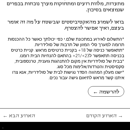
מתעדות, מלוות רועים ומתחזקות מערך נוכחות בכפרים
שנמצאים בסיכון.
בואו לשמוע מהאקטיביסטים שבשטח על מה זה אומר
בעצם, ואיך אפשר להצטרף.
*התשלום לאירוע במתכונת שלם.י כפי יכולתך כאשר כל ההכנסות
תרומה למערך סלי המזון של תרבות של סולידריות.
*תתאפשר כניסה של 18+ בקניית כרטיסים מראש. קניית כרטיס
בכניסה תתאפשר ל23+/21+ בהתאם להנחיות הבית רומנו.
*בבית של סולידריות אין מקום להתנהגות גזענית, טרנספובית,
סקסיסטית והטרדות/אלימות מכל סוג.
*ישנו מעלון המהווה הסדר נגישות לבית של סולידריות, אנא צרו
איתנו קשר מראש לתיאום גישה עבור נכים.
← להרשמה
הארוע הקודם →
← הארוע הבא