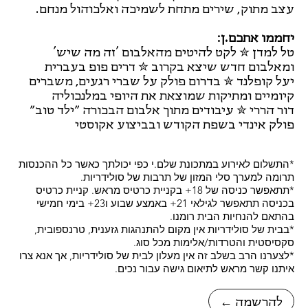
עצב מתוק, שירים מתחת לשמיכה ואלכוהול מנחם.
יחממו אתכם.ן:
טל למדן ✮ לקט להיטים מהאלבום 'זה מה שיש'
ומאלבום חדש שיצא בקרוב ✮ דרים פופ בעברית
יעל קופלנד ✮ בדרום פולק על שברי רגעים, משברים
קיומיים ומתיקות שמוצאת את היופי במלנכוליה
דור הררי ✮ עיבודים מתוך אלבום הבכורה ״ילד טוב״
פולק אינדי בשפת הקודש ובביצוע אקוסטי
*התשלום לאירוע במתכונת שלם.י כפי יכולתך כאשר כל ההכנסות
תרומה למערך סלי המזון של תרבות של סולידריות.
*תתאפשר כניסה של 18+ בקניית כרטיס מראש. קניית כרטיס
בכניסה תתאפשר לגילאי 21+ באמצע שבוע ו23+ בימי חמישי
בהתאם להנחיות הבית רומנו.
*בבית של סולידריות אין מקום להתנהגות גזענית, טרנספובית,
סקסיסטית והטרדות/אלימות מכל סוג.
*לצערנו הרב בשלב זה אין מעלון לבית של סולידריות, אך אנא צרו
איתנו קשר מראש לתיאום גישה עבור נכים.
← להרשמה