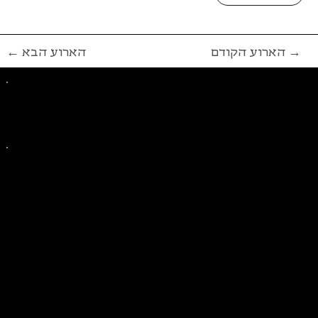
הארוע הקודם →
← הארוע הבא
פייסבוק
אינסטגרם
ליצירת קשר בנושאים כלליים
ליצירת קשר בנוגע לבית של סולידריות