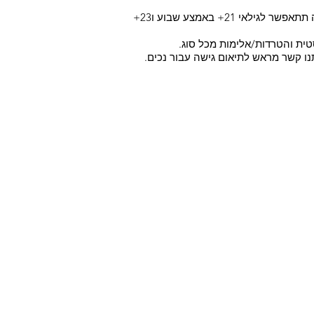
*תתאפשר כניסה של 18+ בקניית כרטיס מראש. קניית כרטיס בכניסה תתאפשר לגילאי 21+ באמצע שבוע ו23+
טית והטרדות/אלימות מכל סוג.
תנו קשר מראש לתיאום גישה עבור נכים.