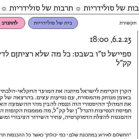
ות של סולידריות ☼ תרבות של סולידריות ☼ 
תקשורת
בית של סולידריות
להתנדב
6.2.23, 18:00
ספיישל ט"ו בשבט: כל מה שלא רציתןם לד
קק"ל
הקרן הקיימת לישראל מיתגה את המועד החקלאי-הלכתי ט
באופן מנותק מהמסורת, עם נטיעות עצים. בהרצאה של קו
את המהלך ההיסטורי הזה וננסה להבין מהי ההשפעה האנ
תפיסת הנטיעות והנדל"ן של קק"ל, מה מממנות הקופות הכ
ההפגנות להצלת הדמוקרטיה, עתיד השידור הציבורי ומש
*התשלום לאירוע במתכונת שלם.י כפי יכולתך כאשר כל ההכנסות תרו