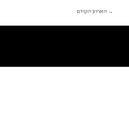
הארוע הקודם →
פ
א
ל