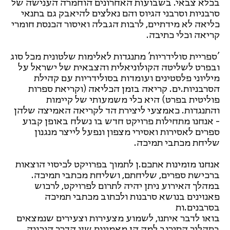
בכלא צבאי. בשבועות האחרונים הוחמרה הענישה של
סרבניות וסרבני הגיוס והם נאלצים להיאבק גם בתנאי
כליאה לא מידתיים, לרבות הגבלה ואיסור הכנסת חומרי
קריאה וכלי כתיבה.
'ספריית סולידריות' מתנגדות לאלימות שלטונית מכל סוג
ובפרט לשליטה הקולוניאלית והצבאית של ישראל על
מיליוני פלסטינים ועומדות בסולידריות עם קהילת
הסרבניות.ים. קריאה בזמן הכליאה (וקריאת ספרות
פוליטית בפרט) היא כלי משמעותי של קיימות
והתנגדות. כאמצעי ליצירת הד לקריאה האמיצה שלהן
- אנחנו מתחילות פרויקט חדש בו נשלח באופן קבוע
ספרים לאסירות ואסירי מצפון ונפעל לייצר מנגנון
שליחת מכתבי תמיכה.
אנחנו מזמינות אתכם.ן לתמוך בפרויקט לכיסוי הוצאות
ברכישת ספרים, שליחתם, ושליחת מכתבי תמיכה.
במהלך האירוע ניתן יהיה לתרום לפרויקט, לרכוש
פאנזינים בנושא סרבנות ולכתוב מכתבי תמיכה
בסרבנים.ות
בואו לדבר איתנו, לשמוע מצעירות וצעירים שנמצאים
בתהליך הסירוב למה הן מאמינות שזו הדרך הנכונה