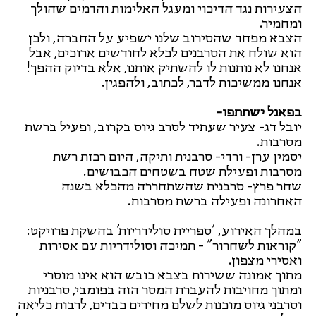
הצעירות נגד הדיכוי ומעגל האלימות והדמים שהולך
ומחמיר.
הצבא מפחד שהסירוב שלנו ישפיע על החברה, ולכן
הוא שולח את הסרבנים לכלא לחודשים ארוכים, אבל
אנחנו לא נותנות לו להשתיק אותנו, אלא בדיוק ההפך!
אנחנו ממשיכות לדבר, לכתוב, ולהפגין.
בפאנל ישתתפו-
יובל דג- צעיר שעתיד לסרב גיוס בקרוב, ופעיל ברשת
מסרבות.
יסמין ערן- ורדי- סרבנית ותיקה, היום רכזת רשת
מסרבות ופעילת שטח בשטחים הכבושים.
שחר פרץ- סרבנית שהשתחררה מהכלא בשנה
האחרונה ופעילה ברשת מסרבות.
במהלך האירוע, 'ספריית סולידריות' בהשקת פרויקט:
"קוראות לשחרור" - תמיכה וסולידריות עם אסירות
ואסירי מצפון.
מתוך אמונה ששירות בצבא כובש הוא אינו מוסרי
ומתוך מחויבות להעברת המסר הזה בפומבי, סרבניות
וסרבני גיוס מוכנות לשלם מחירים כבדים, לרבות כליאה