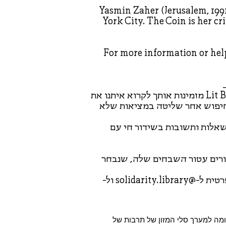
Yasmin Zaher (Jerusalem, 1991)
York City. The Coin is her c
For more information or help
ספריית סולידריות בשיתוף עם מועדון הקריאה Lit Book Club מזמינות אותך לקרוא איתנו את
 על חיפוש אחר שליטה במציאות שלא
ם שני, 28 באפריל, בשעה 19:30, לדיון ושאלות ותשובות בשידור חי עם
רק. The Coin הוא רומן הביכורים עטור השבחים שלה, שנבחר
לפרטים נוספים או סיוע בהשגת הספר, שלחו לנו הודעה פרטית ל-@solidarity.library ול-
מה למערך סלי המזון של תרבות של