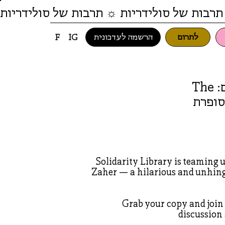
תרבות של סולידריות ☼ תרבות של סולידריות
לתרום
הרשמה לעדכונית
F
IG
ספריית סולידריות ו LIT Book Club מציגים: The
- דיון ו-Q&A עם הסופרת
Solidarity Library is teaming 
Zaher — a hilarious and unhing
Grab your copy and join 
discussion