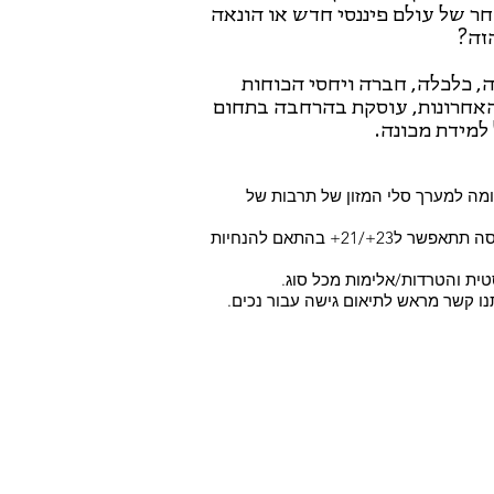
 זהו שחר של עולם פיננסי חדש או הונאה
זה?
, כלכלה, חברה ויחסי הכוחות
 האחרונות, עוסקת בהרחבה בתחום
למידת מכונה.
מה למערך סלי המזון של תרבות של
*תתאפשר כניסה של 18+ בקניית כרטיסים מראש. קניית כרטיס בכניסה תתאפשר ל23+/21+ בהתאם להנחיות
טית והטרדות/אלימות מכל סוג.
תנו קשר מראש לתיאום גישה עבור נכים.