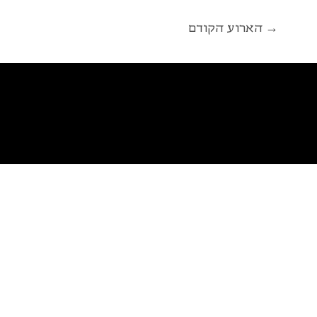
הארוע הקודם →
פ
א
ל