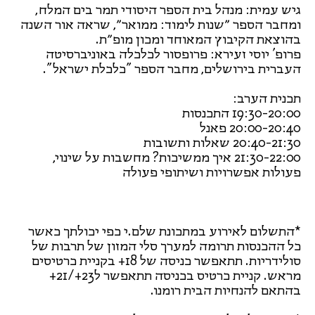
גיש עמית: מנהל בית הספר היסודי תמר בים המלח,
ומחבר הספר ״שנות לימוד: ממואר״, שראה אור השנה
בהוצאת הקיבוץ המאוחד ומכון מופ״ת.
פרופ' יוסי זעירא: פרופסור לכלכלה באוניברסיטה
העברית בירושלים, מחבר הספר "כלכלת ישראל".
תכנית הערב:
19:30-20:00 התכנסות
20:00-20:40 פאנל
20:40-21:30 שאלות ותשובות
21:30-22:00 איך ממשיכות? מחשבות על שינוי,
פעולות אפשרויות ושיתופי פעולה
*התשלום לאירוע במתכונת שלם.י כפי יכולתך כאשר
כל ההכנסות תרומה למערך סלי המזון של תרבות של
סולידריות. תתאפשר כניסה של 18+ בקניית כרטיסים
מראש. קניית כרטיס בכניסה תתאפשר ל23+/21+
בהתאם להנחיות הבית רומנו.