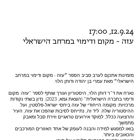
12.9.24, 17:00
עזה - מקום ודימוי במרחב הישראלי
מזמינות אתכןם לערב סביב הספר ״עזה - מקום ודימוי במרחב
הישראלי״ מאת עמרי בן יהודה ודותן הלוי.
נארח את ד"ר דותן הלוי, היסטוריון ועורך שותף לספר "עזה: מקום
ודימוי בחברה הישראלית" (הוצאת גמא, 2023). נדון בשתי נקודות
מרכזיות: מקומה הייחודי של עזה ביחסי ישראל-פלסטין, ועל
ההיסטוריה שלה. ליד זה, נתייחס לסיבות שהפכו את עזה, העיר
והרצועה ככלל, למוקד אירועים טראגיים וזירת סבל ומאבק
מתמשך.
בואו למפגש למידה והבנה לעומק של אחד האזורים המורכבים
והכאובים ביותר.