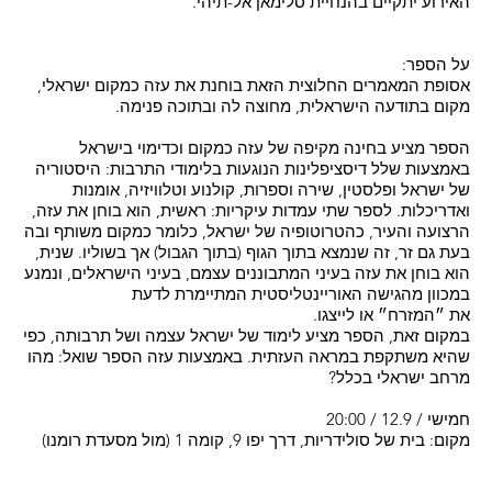
האירוע יתקיים בהנחיית סלימאן אל-תיהי.
על הספר:
אסופת המאמרים החלוצית הזאת בוחנת את עזה כמקום ישראלי,
מקום בתודעה הישראלית, מחוצה לה ובתוכה פנימה.
הספר מציע בחינה מקיפה של עזה כמקום וכדימוי בישראל
באמצעות שלל דיסציפלינות הנוגעות בלימודי התרבות: היסטוריה
של ישראל ופלסטין, שירה וספרות, קולנוע וטלוויזיה, אומנות
ואדריכלות. לספר שתי עמדות עיקריות: ראשית, הוא בוחן את עזה,
הרצועה והעיר, כהטרוטופיה של ישראל, כלומר כמקום משותף ובה
בעת גם זר, זה שנמצא בתוך הגוף (בתוך הגבול) אך בשוליו. שנית,
הוא בוחן את עזה בעיני המתבוננים עצמם, בעיני הישראלים, ונמנע
במכוון מהגישה האוריינטליסטית המתיימרת לדעת
את ״המזרח״ או לייצגו.
במקום זאת, הספר מציע לימוד של ישראל עצמה ושל תרבותה, כפי
שהיא משתקפת במראה העזתית. באמצעות עזה הספר שואל: מהו
מרחב ישראלי בכלל?
חמישי / 12.9 / 20:00
מקום: בית של סולידריות, דרך יפו 9, קומה 1 (מול מסעדת רומנו)