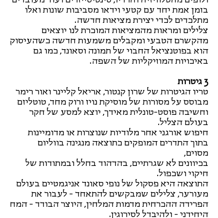
בזמן אמת יחד עם קטעי וידאו מסביבות שונות ואלו
מתלכדים לכדי יצירת מציאות חדשה.
צלילים ומראות מהמציאות המוכרת לנו יוצאים
מהקשרם הטבעי ומקבלים משמעות חדשה כשהעיסוק
הוא בפוטנציאל החבוי של תמונה וסאונד, כמו גם
באיכויות המוזיקליות של השפה.
3 גיטרות
טריו הגיטרות של שרון קנטור, אריאל קליינר ואור רימר
מבוסס על מסורות של מוסיקת נויז ורוק מחד, טוטליזם
וחשיבה פוסט-טונלית מאידך, יוצא למסע של חקר
בעולם הצליל.
חיפוש אורגני אחר מלודיות שנוצרות או מדומיינות
בתוך התדרים המופקים כתוצאה מנגינה בווליום
מסוים,
בכיוונים לא שגרתיים, בהדהוד בחלל ובמתודות של
חיקוי ושכפול.
התוצאה היא פסקול של נופי סאונד אניגמטיים בעולם
מעורער, צלילים שמבקשים להתאחד - לעבור את
הפרידה ההכרחית מדמות המלחין, היוצר הבודד - המח
היחידני - ולהיבדל לסירוגין.