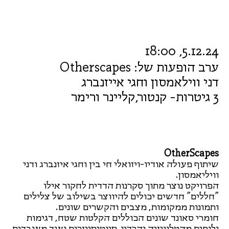
5.12.24, 18:00
ערב הופעות של: Otherscapes
דני ווילאמסון וחגי אייזנברג
3 גיטרות- קנטור,קליינר ורימר
OtherScapes
שיתוף פעולה אודיו-ויזואלי חי בין וחגי איזנברג ודני
וויליאמסון.
הפרויקט נוצר מתוך סקרנות הדדית לחקור אילו
"חללים" חדשים יכולים להיווצר בשילוב של צלילים
ותמונות ממקומות, מצבים והקשרים שונים.
חומרי סאונד שונים הכוללים הקלטות שטח, דגימות
ולופים מהטלוויזיה והרדיו, סינטיסייזרים ועוד מעובדים