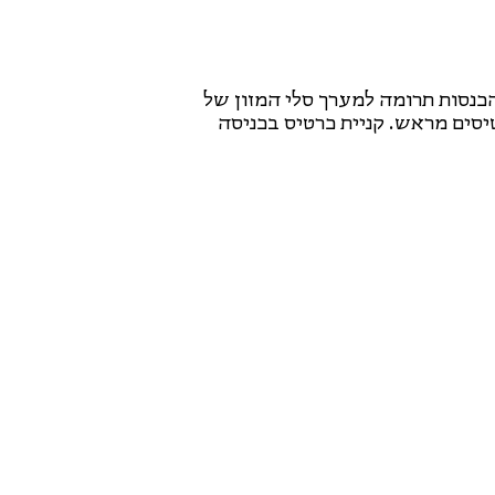
כנסות תרומה למערך סלי המזון של
אפשר כניסה של 18+ בקניית כרטיסים מראש. קניית כרטיס בכניסה