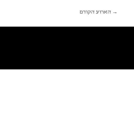
הארוע הקודם →
פ
א
ל