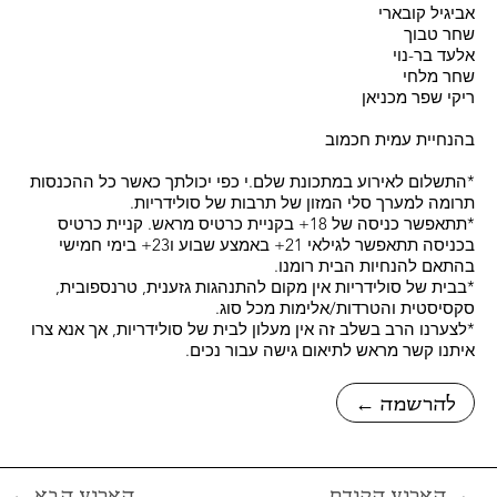
אביגיל קובארי
שחר טבוך
אלעד בר-נוי
שחר מלחי
ריקי שפר מכניאן
בהנחיית עמית חכמוב
*התשלום לאירוע במתכונת שלם.י כפי יכולתך כאשר כל ההכנסות
תרומה למערך סלי המזון של תרבות של סולידריות.
*תתאפשר כניסה של 18+ בקניית כרטיס מראש. קניית כרטיס
בכניסה תתאפשר לגילאי 21+ באמצע שבוע ו23+ בימי חמישי
בהתאם להנחיות הבית רומנו.
*בבית של סולידריות אין מקום להתנהגות גזענית, טרנספובית,
סקסיסטית והטרדות/אלימות מכל סוג.
*לצערנו הרב בשלב זה אין מעלון לבית של סולידריות, אך אנא צרו
איתנו קשר מראש לתיאום גישה עבור נכים.
← להרשמה
הארוע הקודם →
← הארוע הבא