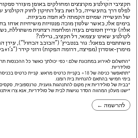
תקציבי הקולנוע מקוצצים ומחולקים באופן מעורר ספקות, 
לפלס דרך בתעשייה, כל זאת בצל התיקון לחוק הקולנוע
של תעשייה שמיום הקמתה לא חפה מבעיות.
אלה) עדיין חטופים בעזה ומלחמה רצחנית משתוללת, נש
לקולנוע שאינו עצמאי, דל תקציב, גרילה?
משתתפים בפאנל: גור בנטביץ' ("הכוכב הכחול"), עידן ה
מימרן-אוסדון (מפיצה, דרומה הפקות) ורוני קידר ("ג'ו+בל
*התשלום לאירוע במתכונת שלם.י כפי יכולתך כאשר כל ההכנסות תרו
סולידריות.
בימי חמישי בהתאם להנחיות בית רומנו.
*בבית של סולידריות אין מקום להתנהגות גזענית, טרנספובית, סקסיס
*ישנו מעלון המהווה הסדר נגישות לבית של סולידריות, אנא צרו איתנ
← להרשמה