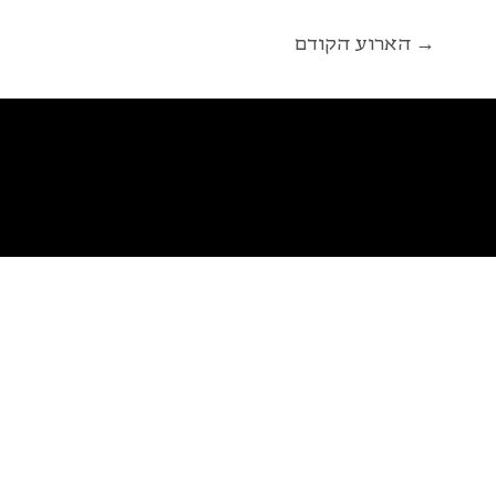
הארוע הקודם →
פ
א
ל