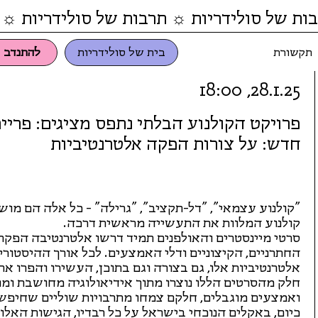
ות של סולידריות ☼ תרבות של סולידריות ☼ 
תקשורת
בית של סולידריות
להתנדב
28.1.25, 18:00
פרויקט הקולנוע הבלתי נתפס מציגים: פריי
חדש: על צורות הפקה אלטרנטיביות
"קולנוע עצמאי", "דל-תקציב", "גרילה" - כל אלה הם מוש
קולנוע המלוות את התעשייה מראשית דרכה.
סרטי מיינסטרים והאולפנים תמיד דרשו אלטרנטיבה הפקתי
החתרניים, הקיצוניים ודלי האמצעים. לכל אורך ההיסטור
אלטרנטיביות אלו, גם בצורה וגם בתוכן, העשירו והפרו א
חלק מהסרטים הללו נוצרו מתוך אידיאולוגיה מחושבת ומנ
ואמצעים מוגבלים, חלקם צמחו מתרבויות שוליים שחיפשו
כיום, באקלים הנוכחי בישראל על כל רבדיו, הגישות האלו ר