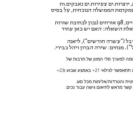
יוצרות.ים צעירות.ים נאבקים.ות
 שמקדמת הממשלה הנוכחית, על בסיס
בימים אלו, כאשר שלטון מוכה פנטזיות משיחיות אוחז בחיינו, 98 אזרחים (נכון לכתיבת שורות
אלת השאלה: האם יש כאן עתיד
ובל ("עשרה חודשים"), ליאנה
"). מנחים: שירה הברון ויהל כבירי.
מה למערך סלי המזון של תרבות של
*תתאפשר כניסה של 18+ בקניית כרטיס מראש. קניית כרטיס בכניסה תתאפשר לגילאי 21+ באמצע שבוע ו23+
טית והטרדות/אלימות מכל סוג.
ו קשר מראש לתיאום גישה עבור נכים.