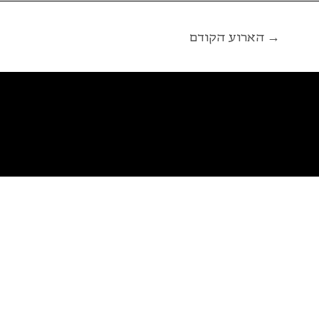
הארוע הקודם →
פ
א
ל